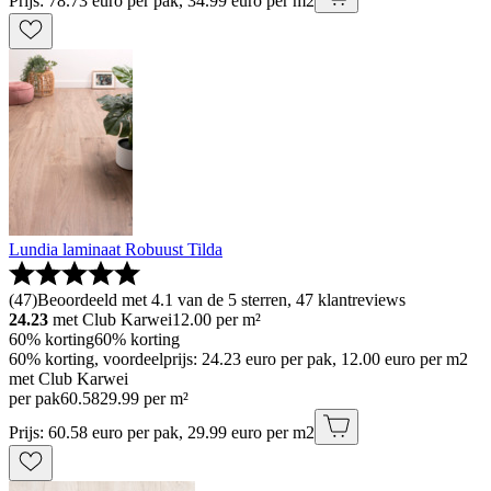
Prijs: 78.73 euro per pak, 34.99 euro per m2
Lundia laminaat Robuust Tilda
(
47
)
Beoordeeld met 4.1 van de 5 sterren, 47 klantreviews
24.23
met Club Karwei
12.00
per m²
60% korting
60% korting
60% korting, voordeelprijs: 24.23 euro per pak, 12.00 euro per m2
met Club Karwei
per pak
60
.
58
29.99 per m²
Prijs: 60.58 euro per pak, 29.99 euro per m2