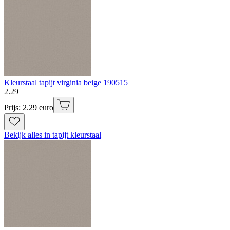
Kleurstaal tapijt virginia beige 190515
2
.
29
Prijs: 2.29 euro
Bekijk alles in tapijt kleurstaal