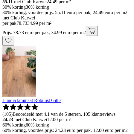
55.11
met Club Karwei
24.49
per m²
30% korting
30% korting
30% korting, voordeelprijs: 55.11 euro per pak, 24.49 euro per m2
met Club Karwei
per pak
78
.
73
34.99 per m²
Prijs: 78.73 euro per pak, 34.99 euro per m2
Lundia laminaat Robuust Gillis
(
105
)
Beoordeeld met 4.1 van de 5 sterren, 105 klantreviews
24.23
met Club Karwei
12.00
per m²
60% korting
60% korting
60% korting, voordeelprijs: 24.23 euro per pak, 12.00 euro per m2