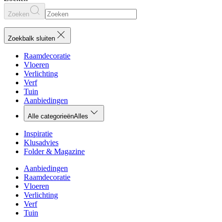
Zoeken
Zoekbalk sluiten
Raamdecoratie
Vloeren
Verlichting
Verf
Tuin
Aanbiedingen
Alle categorieën
Alles
Inspiratie
Klusadvies
Folder & Magazine
Aanbiedingen
Raamdecoratie
Vloeren
Verlichting
Verf
Tuin