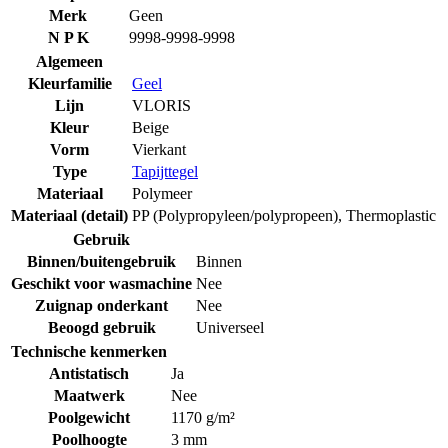
Merk
Geen
N P K
9998-9998-9998
Algemeen
Kleurfamilie
Geel
Lijn
VLORIS
Kleur
Beige
Vorm
Vierkant
Type
Tapijttegel
Materiaal
Polymeer
Materiaal (detail)
PP (Polypropyleen/polypropeen)
,
Thermoplastic
Gebruik
Binnen/buitengebruik
Binnen
Geschikt voor wasmachine
Nee
Zuignap onderkant
Nee
Beoogd gebruik
Universeel
Technische kenmerken
Antistatisch
Ja
Maatwerk
Nee
Poolgewicht
1170 g/m²
Poolhoogte
3 mm