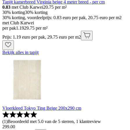
Tapijt kamerbreed Virginia beige 4 meter breed - per cm
0.83
met Club Karwei
20.75
per m²
30% korting
30% korting
30% korting, voordeelprijs: 0.83 euro per pak, 20.75 euro per m2
met Club Karwei
per pak
1
.
19
29.75 per m²
Prijs: 1.19 euro per pak, 29.75 euro per m2
Bekijk alles in tapijt
Vloerkleed Tokyo Ting Beige 200x290 cm
(
1
)
Beoordeeld met 5.0 van de 5 sterren, 1 klantreview
299
.
00