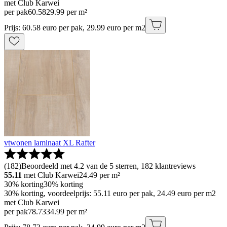
met Club Karwei
per pak
60
.
58
29.99 per m²
Prijs: 60.58 euro per pak, 29.99 euro per m2
vtwonen laminaat XL Rafter
(
182
)
Beoordeeld met 4.2 van de 5 sterren, 182 klantreviews
55.11
met Club Karwei
24.49
per m²
30% korting
30% korting
30% korting, voordeelprijs: 55.11 euro per pak, 24.49 euro per m2
met Club Karwei
per pak
78
.
73
34.99 per m²