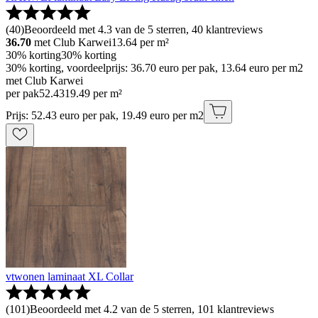
(
40
)
Beoordeeld met 4.3 van de 5 sterren, 40 klantreviews
36.70
met Club Karwei
13.64
per m²
30% korting
30% korting
30% korting, voordeelprijs: 36.70 euro per pak, 13.64 euro per m2
met Club Karwei
per pak
52
.
43
19.49 per m²
Prijs: 52.43 euro per pak, 19.49 euro per m2
vtwonen laminaat XL Collar
(
101
)
Beoordeeld met 4.2 van de 5 sterren, 101 klantreviews