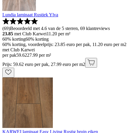
Lundia laminaat Rustiek Ylva
(
69
)
Beoordeeld met 4.6 van de 5 sterren, 69 klantreviews
23.85
met Club Karwei
11.20
per m²
60% korting
60% korting
60% korting, voordeelprijs: 23.85 euro per pak, 11.20 euro per m2
met Club Karwei
per pak
59
.
62
27.99 per m²
Prijs: 59.62 euro per pak, 27.99 euro per m2
KARWEI laminaat Easy Living Rustig bruin eiken