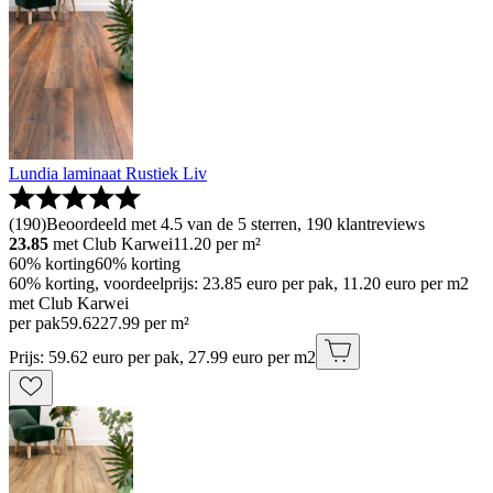
Lundia laminaat Rustiek Liv
(
190
)
Beoordeeld met 4.5 van de 5 sterren, 190 klantreviews
23.85
met Club Karwei
11.20
per m²
60% korting
60% korting
60% korting, voordeelprijs: 23.85 euro per pak, 11.20 euro per m2
met Club Karwei
per pak
59
.
62
27.99 per m²
Prijs: 59.62 euro per pak, 27.99 euro per m2