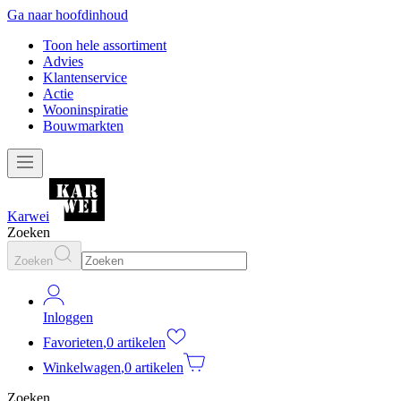
Ga naar hoofdinhoud
Toon hele assortiment
Advies
Klantenservice
Actie
Wooninspiratie
Bouwmarkten
Karwei
Zoeken
Zoeken
Inloggen
Favorieten
,
0 artikelen
Winkelwagen
,
0 artikelen
Zoeken