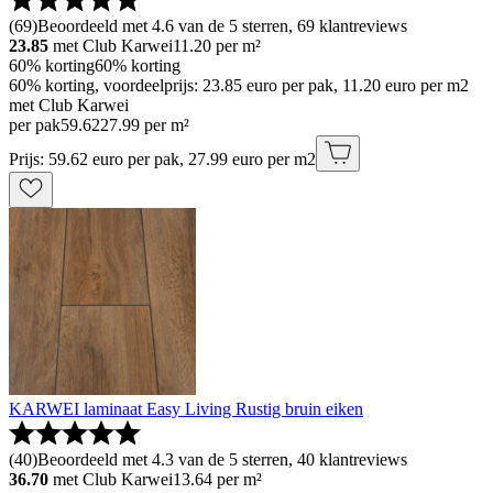
(
69
)
Beoordeeld met 4.6 van de 5 sterren, 69 klantreviews
23.85
met Club Karwei
11.20
per m²
60% korting
60% korting
60% korting, voordeelprijs: 23.85 euro per pak, 11.20 euro per m2
met Club Karwei
per pak
59
.
62
27.99 per m²
Prijs: 59.62 euro per pak, 27.99 euro per m2
KARWEI laminaat Easy Living Rustig bruin eiken
(
40
)
Beoordeeld met 4.3 van de 5 sterren, 40 klantreviews
36.70
met Club Karwei
13.64
per m²