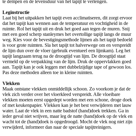
te dempen en de levensduur van het tapijt te verlengen.
Leginstructie
Laat bij het uitpakken het tapijt even acclimatiseren, dit zorgt ervoor
dat het tapijt kan wennen aan de temperatuur en vochtigheid in de
ruimte. Rol het tapijt uit en druk het goed aan tegen de muren. Snij
met een goed scherp stanleymes het overtollige tapijt langs de muur
weg. Kies voor de bevestigingsmethode lijmen als het tapijt bedoeld
is voor grote ruimten. Sla het tapijt tot halverwege om en verspreidt
de lijm dun over de vloer (gebruik eventueel een lijmkam). Leg het
tapijt langzaam terug na de droogtijd van lijm. De droogtijd staat
vermeld op de verpakking van de lijm. Druk de oppervlakken goed
aan. Tapijt kan je ook leggen met dubbelzijdige tape of gewoon los.
Pas deze methoden alleen toe in kleine ruimten.
Vlekken
Maak ontstane vlekken onmiddellijk schoon. Zo voorkom je dat de
vlek zich verder over het vloerkleed verspreidt. Alle vloeibare
vlekken moeten eerst opgedept worden met een schone, droge doek
of met keukenpapier. Vlekken kan je het best verwijderen met lauw
water. Laat de vlek in een natte badstof (hand)doek trekken. Ga in
ieder geval niet wrijven, maar leg de natte (hand)doek op de vlek en
wacht tot de (hand)doek is opgedroogd. Mocht de vlek nog niet zijn
verwijderd, informeer dan naar de speciale tapijtreinigers.