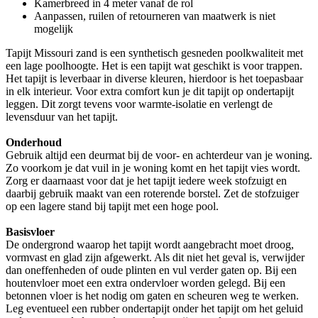
Kamerbreed in 4 meter vanaf de rol
Aanpassen, ruilen of retourneren van maatwerk is niet
mogelijk
Tapijt Missouri zand is een synthetisch gesneden poolkwaliteit met
een lage poolhoogte. Het is een tapijt wat geschikt is voor trappen.
Het tapijt is leverbaar in diverse kleuren, hierdoor is het toepasbaar
in elk interieur. Voor extra comfort kun je dit tapijt op ondertapijt
leggen. Dit zorgt tevens voor warmte-isolatie en verlengt de
levensduur van het tapijt.
Onderhoud
Gebruik altijd een deurmat bij de voor- en achterdeur van je woning.
Zo voorkom je dat vuil in je woning komt en het tapijt vies wordt.
Zorg er daarnaast voor dat je het tapijt iedere week stofzuigt en
daarbij gebruik maakt van een roterende borstel. Zet de stofzuiger
op een lagere stand bij tapijt met een hoge pool.
Basisvloer
De ondergrond waarop het tapijt wordt aangebracht moet droog,
vormvast en glad zijn afgewerkt. Als dit niet het geval is, verwijder
dan oneffenheden of oude plinten en vul verder gaten op. Bij een
houtenvloer moet een extra ondervloer worden gelegd. Bij een
betonnen vloer is het nodig om gaten en scheuren weg te werken.
Leg eventueel een rubber ondertapijt onder het tapijt om het geluid