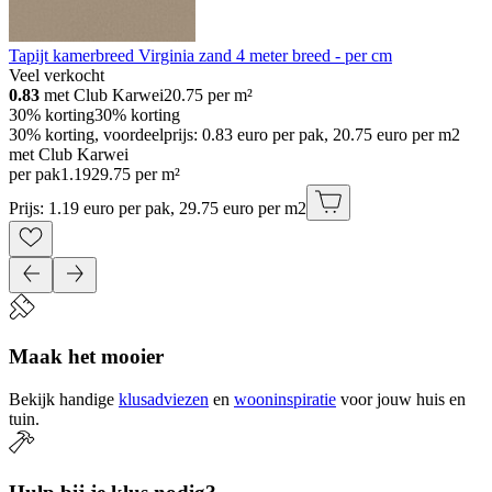
Tapijt kamerbreed Virginia zand 4 meter breed - per cm
Veel verkocht
0.83
met Club Karwei
20.75
per m²
30% korting
30% korting
30% korting, voordeelprijs: 0.83 euro per pak, 20.75 euro per m2
met Club Karwei
per pak
1
.
19
29.75 per m²
Prijs: 1.19 euro per pak, 29.75 euro per m2
Maak het mooier
Bekijk handige
klusadviezen
en
wooninspiratie
voor jouw huis en
tuin.