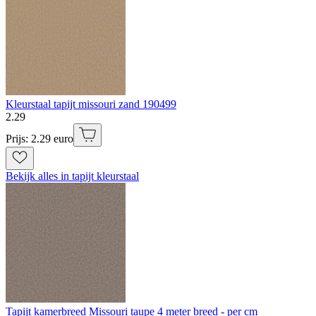
Kleurstaal tapijt missouri zand 190499
2
.
29
Prijs: 2.29 euro
Bekijk alles in tapijt kleurstaal
Tapijt kamerbreed Missouri taupe 4 meter breed - per cm