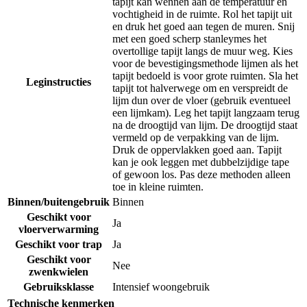
tapijt kan wennen aan de temperatuur en
vochtigheid in de ruimte. Rol het tapijt uit
en druk het goed aan tegen de muren. Snij
met een goed scherp stanleymes het
overtollige tapijt langs de muur weg. Kies
voor de bevestigingsmethode lijmen als het
tapijt bedoeld is voor grote ruimten. Sla het
Leginstructies
tapijt tot halverwege om en verspreidt de
lijm dun over de vloer (gebruik eventueel
een lijmkam). Leg het tapijt langzaam terug
na de droogtijd van lijm. De droogtijd staat
vermeld op de verpakking van de lijm.
Druk de oppervlakken goed aan. Tapijt
kan je ook leggen met dubbelzijdige tape
of gewoon los. Pas deze methoden alleen
toe in kleine ruimten.
Binnen/buitengebruik
Binnen
Geschikt voor
Ja
vloerverwarming
Geschikt voor trap
Ja
Geschikt voor
Nee
zwenkwielen
Gebruiksklasse
Intensief woongebruik
Technische kenmerken