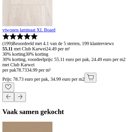
vtwonen laminaat XL Board
(
199
)
Beoordeeld met 4.1 van de 5 sterren, 199 klantreviews
55.11
met Club Karwei
24.49
per m²
30% korting
30% korting
30% korting, voordeelprijs: 55.11 euro per pak, 24.49 euro per m2
met Club Karwei
per pak
78
.
73
34.99 per m²
Prijs: 78.73 euro per pak, 34.99 euro per m2
Vaak samen gekocht