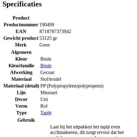
Specificaties
Product
Productnummer
190499
EAN
8718787373942
Gewicht product
53125 gr
Merk
Geen
Algemeen
Kleur
Bruin
Kleurfamilie
Bruin
Afwerking
Gecoat
Materiaal
Stof/textiel
Materiaal (detail)
PP (Polypropyleen/polypropeen)
Lijn
Missouri
Decor
Uni
Vorm
Rol
Type
Tapijt
Gebruik
Laat bij het uitpakken het tapijt even
acclimatiseren, dit zorgt ervoor dat het