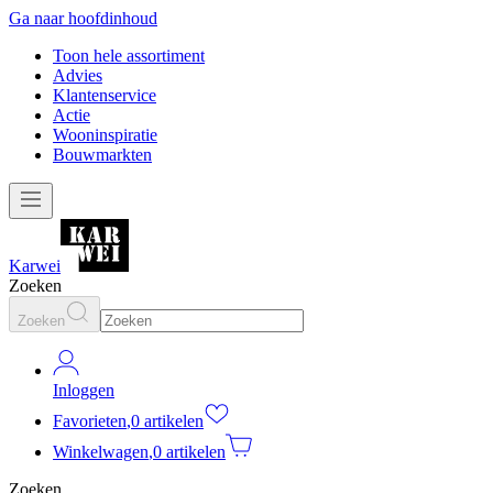
Ga naar hoofdinhoud
Toon hele assortiment
Advies
Klantenservice
Actie
Wooninspiratie
Bouwmarkten
Karwei
Zoeken
Zoeken
Inloggen
Favorieten
,
0 artikelen
Winkelwagen
,
0 artikelen
Zoeken