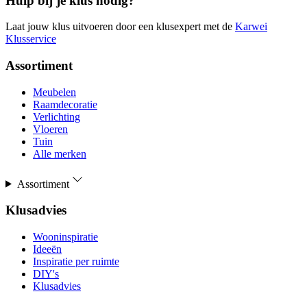
Hulp bij je klus nodig?
Laat jouw klus uitvoeren door een klusexpert met de
Karwei
Klusservice
Assortiment
Meubelen
Raamdecoratie
Verlichting
Vloeren
Tuin
Alle merken
Assortiment
Klusadvies
Wooninspiratie
Ideeën
Inspiratie per ruimte
DIY's
Klusadvies