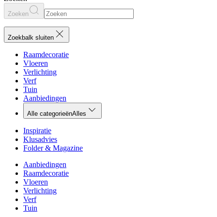
Zoeken
Zoekbalk sluiten
Raamdecoratie
Vloeren
Verlichting
Verf
Tuin
Aanbiedingen
Alle categorieën
Alles
Inspiratie
Klusadvies
Folder & Magazine
Aanbiedingen
Raamdecoratie
Vloeren
Verlichting
Verf
Tuin