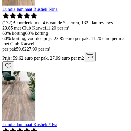
Lundia laminaat Rustiek Nina
(
132
)
Beoordeeld met 4.6 van de 5 sterren, 132 klantreviews
23.85
met Club Karwei
11.20
per m²
60% korting
60% korting
60% korting, voordeelprijs: 23.85 euro per pak, 11.20 euro per m2
met Club Karwei
per pak
59
.
62
27.99 per m²
Prijs: 59.62 euro per pak, 27.99 euro per m2
Lundia laminaat Rustiek Ylva