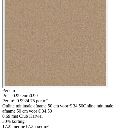
Per
cm
Prijs: 0.99 euro
0
.
99
Per
m²
:
0.99
24.75
per
m²
Online minimale afname
50
cm voor
€ 34.50
Online minimale
afname
50
cm voor
€ 34.50
0.69
met Club Karwei
30% korting
17.25
per
m²
17.25
per
m²