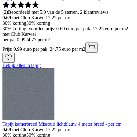
(
2
)
Beoordeeld met 5.0 van de 5 sterren, 2 klantreviews
0.69
met Club Karwei
17.25
per m²
30% korting
30% korting
30% korting, voordeelprijs: 0.69 euro per pak, 17.25 euro per m2
met Club Karwei
per pak
0
.
99
24.75 per m²
Prijs: 0.99 euro per pak, 24.75 euro per m2
Bekijk alles in tapijt
Tapijt kamerbreed Missouri lichtblauw 4 meter breed - per cm
0.69
met Club Karwei
17.25
per m²
30% korting
30% korting