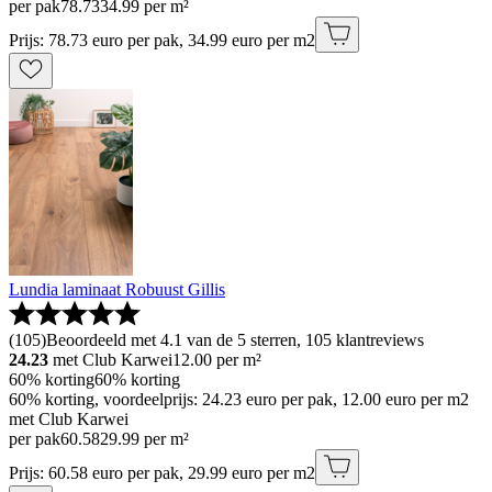
per pak
78
.
73
34.99 per m²
Prijs: 78.73 euro per pak, 34.99 euro per m2
Lundia laminaat Robuust Gillis
(
105
)
Beoordeeld met 4.1 van de 5 sterren, 105 klantreviews
24.23
met Club Karwei
12.00
per m²
60% korting
60% korting
60% korting, voordeelprijs: 24.23 euro per pak, 12.00 euro per m2
met Club Karwei
per pak
60
.
58
29.99 per m²
Prijs: 60.58 euro per pak, 29.99 euro per m2