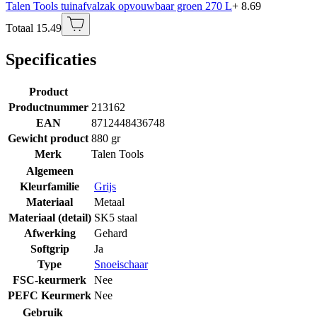
Talen Tools tuinafvalzak opvouwbaar groen 270 L
+ 8.69
Totaal 15.49
Specificaties
Product
Productnummer
213162
EAN
8712448436748
Gewicht product
880 gr
Merk
Talen Tools
Algemeen
Kleurfamilie
Grijs
Materiaal
Metaal
Materiaal (detail)
SK5 staal
Afwerking
Gehard
Softgrip
Ja
Type
Snoeischaar
FSC-keurmerk
Nee
PEFC Keurmerk
Nee
Gebruik