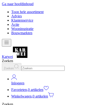
Ga naar hoofdinhoud
Toon hele assortiment
Advies
Klantenservice
Actie
Wooninspiratie
Bouwmarkten
Karwei
Zoeken
Zoeken
Inloggen
Favorieten
,
0 artikelen
Winkelwagen
,
0 artikelen
Zoeken