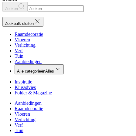
Zoeken
Zoekbalk sluiten
Raamdecoratie
Vloeren
Verlichting
Verf
Tuin
Aanbiedingen
Alle categorieën
Alles
Inspiratie
Klusadvies
Folder & Magazine
Aanbiedingen
Raamdecoratie
Vloeren
Verlichting
Verf
Tuin