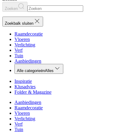
Zoeken
Zoekbalk sluiten
Raamdecoratie
Vloeren
Verlichting
Verf
Tuin
Aanbiedingen
Alle categorieën
Alles
Inspiratie
Klusadvies
Folder & Magazine
Aanbiedingen
Raamdecoratie
Vloeren
Verlichting
Verf
Tuin