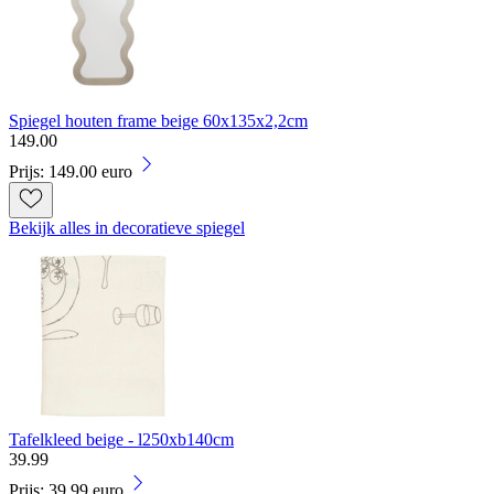
Spiegel houten frame beige 60x135x2,2cm
149
.
00
Prijs: 149.00 euro
Bekijk alles in decoratieve spiegel
Tafelkleed beige - l250xb140cm
39
.
99
Prijs: 39.99 euro