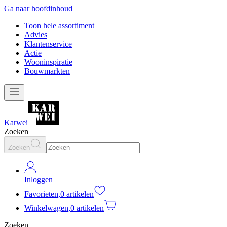
Ga naar hoofdinhoud
Toon hele assortiment
Advies
Klantenservice
Actie
Wooninspiratie
Bouwmarkten
Karwei
Zoeken
Zoeken
Inloggen
Favorieten
,
0 artikelen
Winkelwagen
,
0 artikelen
Zoeken