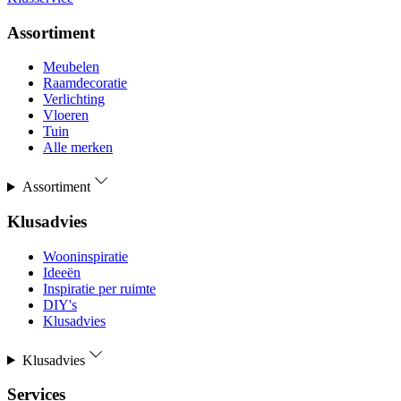
Assortiment
Meubelen
Raamdecoratie
Verlichting
Vloeren
Tuin
Alle merken
Assortiment
Klusadvies
Wooninspiratie
Ideeën
Inspiratie per ruimte
DIY's
Klusadvies
Klusadvies
Services