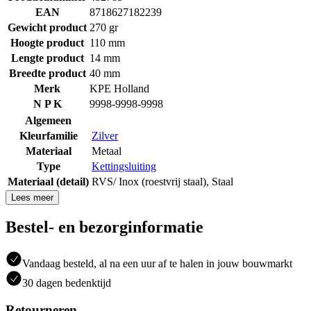
EAN
8718627182239
Gewicht product
270 gr
Hoogte product
110 mm
Lengte product
14 mm
Breedte product
40 mm
Merk
KPE Holland
N P K
9998-9998-9998
Algemeen
Kleurfamilie
Zilver
Materiaal
Metaal
Type
Kettingsluiting
Materiaal (detail)
RVS/ Inox (roestvrij staal)
,
Staal
Lees meer
Bestel- en bezorginformatie
Vandaag besteld, al na een uur af te halen in jouw bouwmarkt
30 dagen bedenktijd
Retourneren