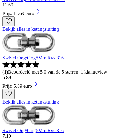
11
.
69
Prijs: 11.69 euro
Bekijk alles in kettingsluiting
Swivel Oog/Oog5Mm Rvs 316
(
1
)
Beoordeeld met 5.0 van de 5 sterren, 1 klantreview
5
.
89
Prijs: 5.89 euro
Bekijk alles in kettingsluiting
Swivel Oog/Oog6Mm Rvs 316
7
.
19