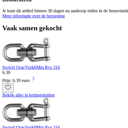
Je kunt dit artikel binnen 30 dagen na aankoop ruilen in de bouwmark
Meer informatie over de bezorging
Vaak samen gekocht
Swivel Oog/Vork6Mm Rvs 316
6
.
39
Prijs: 6.39 euro
Bekijk alles in kettingsluiting
Swivel Oog/Vork8Mm Rvs 316