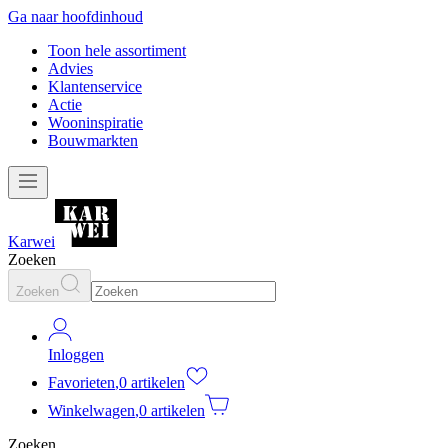
Ga naar hoofdinhoud
Toon hele assortiment
Advies
Klantenservice
Actie
Wooninspiratie
Bouwmarkten
Karwei
Zoeken
Zoeken
Inloggen
Favorieten
,
0 artikelen
Winkelwagen
,
0 artikelen
Zoeken