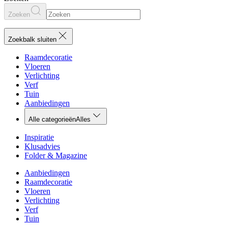
Zoeken
Zoekbalk sluiten
Raamdecoratie
Vloeren
Verlichting
Verf
Tuin
Aanbiedingen
Alle categorieën
Alles
Inspiratie
Klusadvies
Folder & Magazine
Aanbiedingen
Raamdecoratie
Vloeren
Verlichting
Verf
Tuin