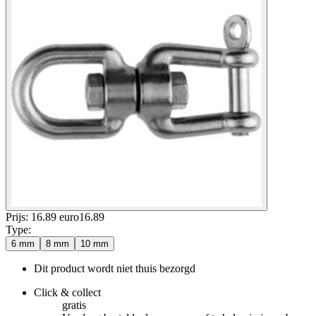
Prijs: 16.89 euro
16
.
89
Type
:
6 mm
8 mm
10 mm
Dit product wordt niet thuis bezorgd
Click & collect
gratis