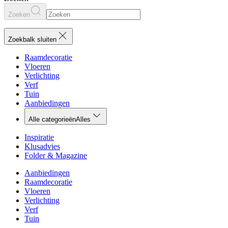
Zoeken
Zoekbalk sluiten
Raamdecoratie
Vloeren
Verlichting
Verf
Tuin
Aanbiedingen
Alle categorieën
Alles
Inspiratie
Klusadvies
Folder & Magazine
Aanbiedingen
Raamdecoratie
Vloeren
Verlichting
Verf
Tuin