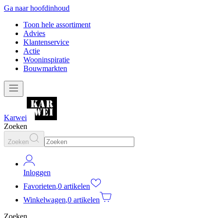
Ga naar hoofdinhoud
Toon hele assortiment
Advies
Klantenservice
Actie
Wooninspiratie
Bouwmarkten
Karwei
Zoeken
Zoeken
Inloggen
Favorieten
,
0 artikelen
Winkelwagen
,
0 artikelen
Zoeken