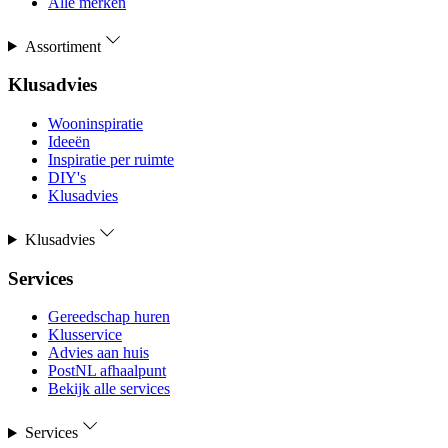
Alle merken
Assortiment
Klusadvies
Wooninspiratie
Ideeën
Inspiratie per ruimte
DIY's
Klusadvies
Klusadvies
Services
Gereedschap huren
Klusservice
Advies aan huis
PostNL afhaalpunt
Bekijk alle services
Services