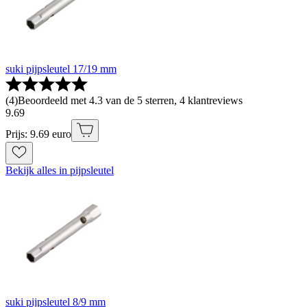
suki pijpsleutel 17/19 mm
(
4
)
Beoordeeld met 4.3 van de 5 sterren, 4 klantreviews
9
.
69
Prijs: 9.69 euro
Bekijk alles in pijpsleutel
suki pijpsleutel 8/9 mm