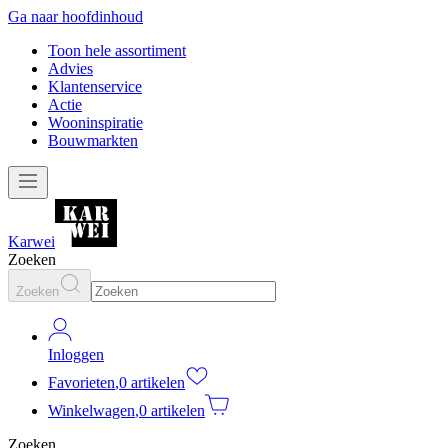
Ga naar hoofdinhoud
Toon hele assortiment
Advies
Klantenservice
Actie
Wooninspiratie
Bouwmarkten
Karwei
Zoeken
Zoeken
Inloggen
Favorieten
,
0 artikelen
Winkelwagen
,
0 artikelen
Zoeken