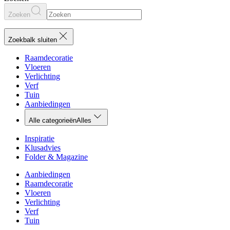
Zoeken
Zoekbalk sluiten
Raamdecoratie
Vloeren
Verlichting
Verf
Tuin
Aanbiedingen
Alle categorieën
Alles
Inspiratie
Klusadvies
Folder & Magazine
Aanbiedingen
Raamdecoratie
Vloeren
Verlichting
Verf
Tuin