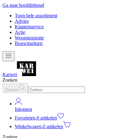
Ga naar hoofdinhoud
Toon hele assortiment
Advies
Klantenservice
Actie
Wooninspiratie
Bouwmarkten
Karwei
Zoeken
Zoeken
Inloggen
Favorieten
,
0 artikelen
Winkelwagen
,
0 artikelen
Zoeken