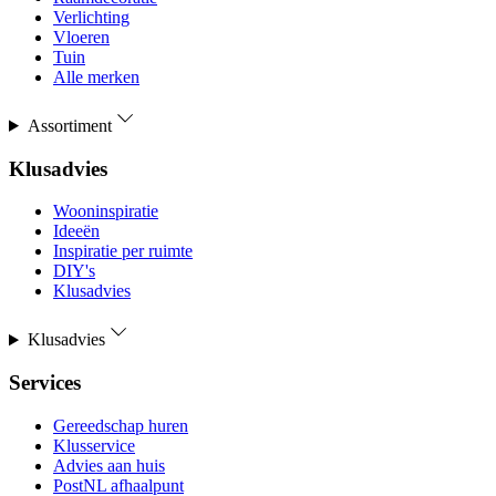
Verlichting
Vloeren
Tuin
Alle merken
Assortiment
Klusadvies
Wooninspiratie
Ideeën
Inspiratie per ruimte
DIY's
Klusadvies
Klusadvies
Services
Gereedschap huren
Klusservice
Advies aan huis
PostNL afhaalpunt