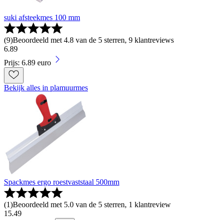
suki afsteekmes 100 mm
(
9
)
Beoordeeld met 4.8 van de 5 sterren, 9 klantreviews
6
.
89
Prijs: 6.89 euro
Bekijk alles in plamuurmes
Spackmes ergo roestvaststaal 500mm
(
1
)
Beoordeeld met 5.0 van de 5 sterren, 1 klantreview
15
.
49