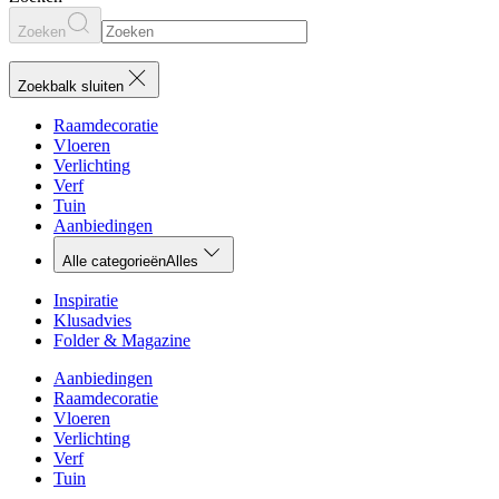
Zoeken
Zoekbalk sluiten
Raamdecoratie
Vloeren
Verlichting
Verf
Tuin
Aanbiedingen
Alle categorieën
Alles
Inspiratie
Klusadvies
Folder & Magazine
Aanbiedingen
Raamdecoratie
Vloeren
Verlichting
Verf
Tuin