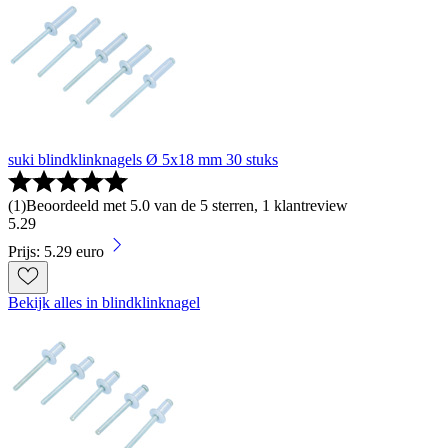
suki blindklinknagels Ø 5x18 mm 30 stuks
(
1
)
Beoordeeld met 5.0 van de 5 sterren, 1 klantreview
5
.
29
Prijs: 5.29 euro
Bekijk alles in blindklinknagel