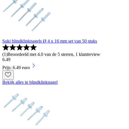
Suki blindklinknagels Ø 4 x 16 mm set van 50 stuks
(
1
)
Beoordeeld met 4.0 van de 5 sterren, 1 klantreview
6
.
49
Prijs: 6.49 euro
Bekijk alles in blindklinknagel