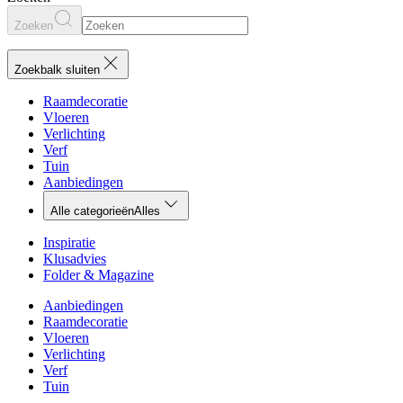
Zoeken
Zoekbalk sluiten
Raamdecoratie
Vloeren
Verlichting
Verf
Tuin
Aanbiedingen
Alle categorieën
Alles
Inspiratie
Klusadvies
Folder & Magazine
Aanbiedingen
Raamdecoratie
Vloeren
Verlichting
Verf
Tuin