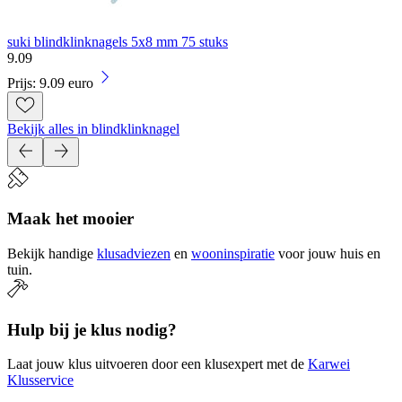
suki blindklinknagels 5x8 mm 75 stuks
9
.
09
Prijs: 9.09 euro
Bekijk alles in blindklinknagel
Maak het mooier
Bekijk handige
klusadviezen
en
wooninspiratie
voor jouw huis en
tuin.
Hulp bij je klus nodig?
Laat jouw klus uitvoeren door een klusexpert met de
Karwei
Klusservice