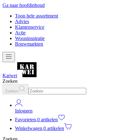
Ga naar hoofdinhoud
Toon hele assortiment
Advies
Klantenservice
Actie
Wooninspiratie
Bouwmarkten
Karwei
Zoeken
Zoeken
Inloggen
Favorieten
,
0 artikelen
Winkelwagen
,
0 artikelen
Zoeken