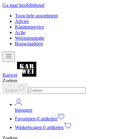
Ga naar hoofdinhoud
Toon hele assortiment
Advies
Klantenservice
Actie
Wooninspiratie
Bouwmarkten
Karwei
Zoeken
Zoeken
Inloggen
Favorieten
,
0 artikelen
Winkelwagen
,
0 artikelen
Zoeken