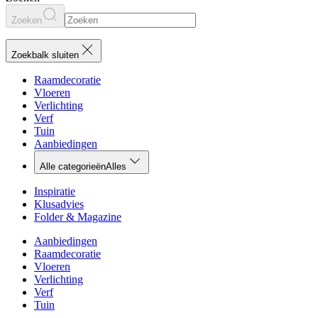
Zoeken
Zoekbalk sluiten
Raamdecoratie
Vloeren
Verlichting
Verf
Tuin
Aanbiedingen
Alle categorieën
Alles
Inspiratie
Klusadvies
Folder & Magazine
Aanbiedingen
Raamdecoratie
Vloeren
Verlichting
Verf
Tuin