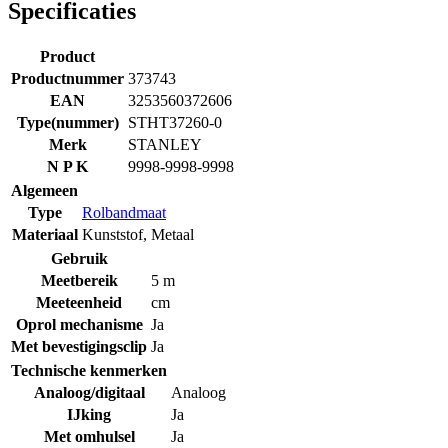
Specificaties
Product
Productnummer
373743
EAN
3253560372606
Type(nummer)
STHT37260-0
Merk
STANLEY
N P K
9998-9998-9998
Algemeen
Type
Rolbandmaat
Materiaal
Kunststof
,
Metaal
Gebruik
Meetbereik
5 m
Meeteenheid
cm
Oprol mechanisme
Ja
Met bevestigingsclip
Ja
Technische kenmerken
Analoog/digitaal
Analoog
IJking
Ja
Met omhulsel
Ja