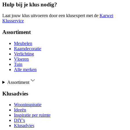
Hulp bij je klus nodig?
Laat jouw klus uitvoeren door een klusexpert met de
Karwei
Klusservice
Assortiment
Meubelen
Raamdecoratie
Verlichting
Vloeren
Tuin
Alle merken
Assortiment
Klusadvies
Wooninspiratie
Ideeën
Inspiratie per ruimte
DIY's
Klusadvies