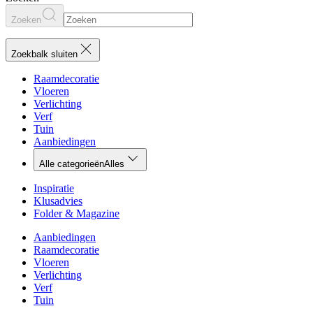
Zoeken
Zoekbalk sluiten
Raamdecoratie
Vloeren
Verlichting
Verf
Tuin
Aanbiedingen
Alle categorieën
Alles
Inspiratie
Klusadvies
Folder & Magazine
Aanbiedingen
Raamdecoratie
Vloeren
Verlichting
Verf
Tuin