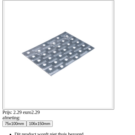
Prijs: 2.29 euro
2
.
29
afmeting
:
75x100mm
106x150mm
Dit product wordt niet thuis bezorgd