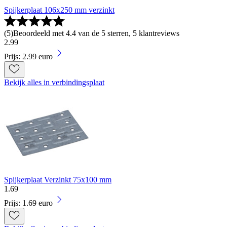
Spijkerplaat 106x250 mm verzinkt
(
5
)
Beoordeeld met 4.4 van de 5 sterren, 5 klantreviews
2
.
99
Prijs: 2.99 euro
Bekijk alles in verbindingsplaat
Spijkerplaat Verzinkt 75x100 mm
1
.
69
Prijs: 1.69 euro