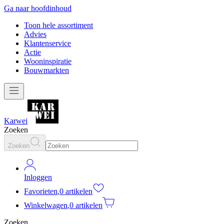
Ga naar hoofdinhoud
Toon hele assortiment
Advies
Klantenservice
Actie
Wooninspiratie
Bouwmarkten
Karwei
Zoeken
Zoeken
Inloggen
Favorieten
,
0 artikelen
Winkelwagen
,
0 artikelen
Zoeken