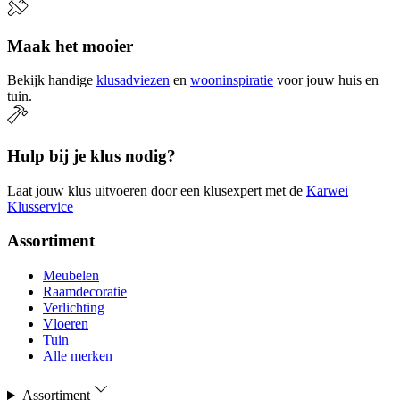
Maak het mooier
Bekijk handige
klusadviezen
en
wooninspiratie
voor jouw huis en
tuin.
Hulp bij je klus nodig?
Laat jouw klus uitvoeren door een klusexpert met de
Karwei
Klusservice
Assortiment
Meubelen
Raamdecoratie
Verlichting
Vloeren
Tuin
Alle merken
Assortiment