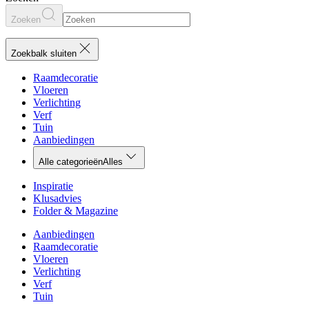
Zoeken
Zoekbalk sluiten
Raamdecoratie
Vloeren
Verlichting
Verf
Tuin
Aanbiedingen
Alle categorieën
Alles
Inspiratie
Klusadvies
Folder & Magazine
Aanbiedingen
Raamdecoratie
Vloeren
Verlichting
Verf
Tuin