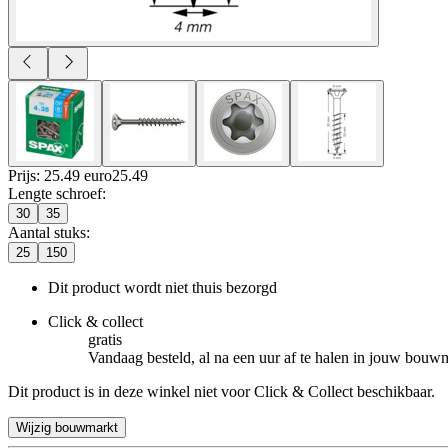
Prijs: 25.49 euro
25
.
49
Lengte schroef
:
30
35
Aantal stuks
:
25
150
Dit product wordt niet thuis bezorgd
Click & collect
gratis
Vandaag besteld, al na een uur af te halen in jouw bouw
Dit product is in deze winkel niet voor Click & Collect beschikbaar.
Wijzig bouwmarkt