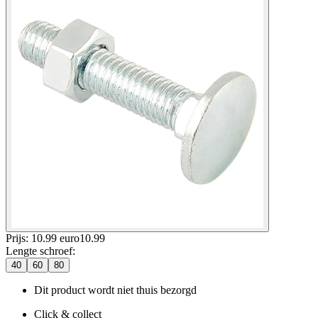
Prijs: 10.99 euro
10
.
99
Lengte schroef
:
40
60
80
Dit product wordt niet thuis bezorgd
Click & collect