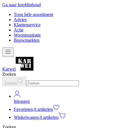
Ga naar hoofdinhoud
Toon hele assortiment
Advies
Klantenservice
Actie
Wooninspiratie
Bouwmarkten
Karwei
Zoeken
Zoeken
Inloggen
Favorieten
,
0 artikelen
Winkelwagen
,
0 artikelen
Zoeken