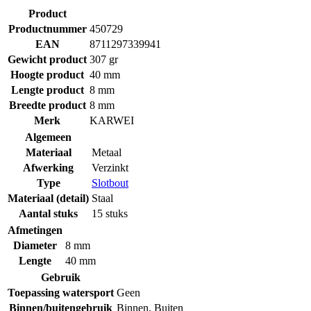
Product
Productnummer
450729
EAN
8711297339941
Gewicht product
307 gr
Hoogte product
40 mm
Lengte product
8 mm
Breedte product
8 mm
Merk
KARWEI
Algemeen
Materiaal
Metaal
Afwerking
Verzinkt
Type
Slotbout
Materiaal (detail)
Staal
Aantal stuks
15 stuks
Afmetingen
Diameter
8 mm
Lengte
40 mm
Gebruik
Toepassing watersport
Geen
Binnen/buitengebruik
Binnen
,
Buiten