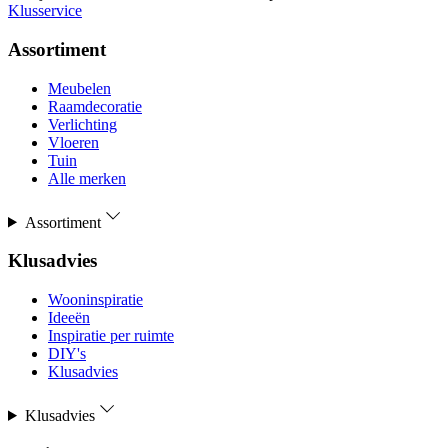
Klusservice
Assortiment
Meubelen
Raamdecoratie
Verlichting
Vloeren
Tuin
Alle merken
Assortiment
Klusadvies
Wooninspiratie
Ideeën
Inspiratie per ruimte
DIY's
Klusadvies
Klusadvies