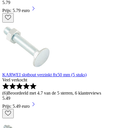
5
.
79
Prijs: 5.79 euro
KARWEI slotbout verzinkt 8x50 mm (5 stuks)
Veel verkocht
(
6
)
Beoordeeld met 4.7 van de 5 sterren, 6 klantreviews
5
.
49
Prijs: 5.49 euro