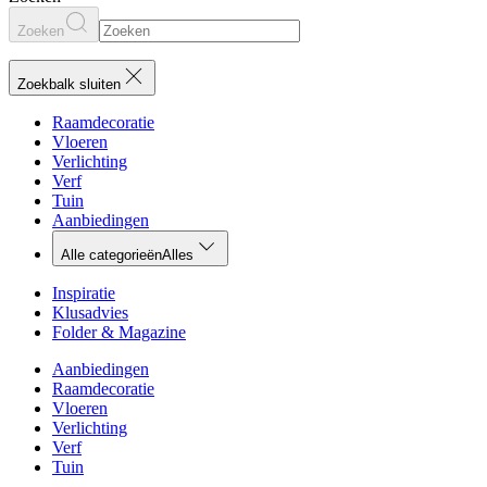
Zoeken
Zoekbalk sluiten
Raamdecoratie
Vloeren
Verlichting
Verf
Tuin
Aanbiedingen
Alle categorieën
Alles
Inspiratie
Klusadvies
Folder & Magazine
Aanbiedingen
Raamdecoratie
Vloeren
Verlichting
Verf
Tuin