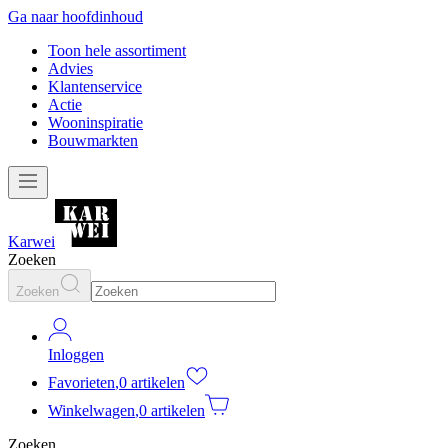
Ga naar hoofdinhoud
Toon hele assortiment
Advies
Klantenservice
Actie
Wooninspiratie
Bouwmarkten
Karwei
Zoeken
Zoeken
Inloggen
Favorieten
,
0 artikelen
Winkelwagen
,
0 artikelen
Zoeken