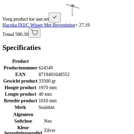
Voeg product toe aan set
Haceka IXI/C Wisser Met Bevestiging
+ 27.19
Totaal 580.30
Specificaties
Product
Productnummer
624549
EAN
8719401648552
Gewicht product
33500 gr
Hoogte product
1970 mm
Lengte product
40 mm
Breedte product
1010 mm
Merk
Sealskin
Algemeen
Softclose
Nee
Kleur
Zilver
bevestigingsprofiel