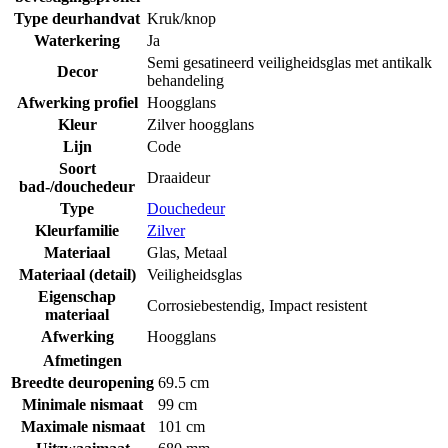
Type deurhandvat
Kruk/knop
Waterkering
Ja
Semi gesatineerd veiligheidsglas met antikalk
Decor
behandeling
Afwerking profiel
Hoogglans
Kleur
Zilver hoogglans
Lijn
Code
Soort
Draaideur
bad-/douchedeur
Type
Douchedeur
Kleurfamilie
Zilver
Materiaal
Glas
,
Metaal
Materiaal (detail)
Veiligheidsglas
Eigenschap
Corrosiebestendig
,
Impact resistent
materiaal
Afwerking
Hoogglans
Afmetingen
Breedte deuropening
69.5 cm
Minimale nismaat
99 cm
Maximale nismaat
101 cm