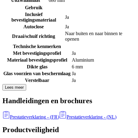
Uitzwaaimaat
680 mm
Gebruik
Inclusief
Ja
bevestigingsmateriaal
Autoclose
Ja
Naar buiten en naar binnen te
Draai/schuif richting
openen
Technische kenmerken
Met bevestigingsprofiel
Ja
Materiaal bevestigingsprofiel
Aluminium
Dikte glas
6 mm
Glas voorzien van beschermlaag
Ja
Verstelbaar
Ja
Lees meer
Handleidingen en brochures
Prestatieverklaring
- (
FR
)
Prestatieverklaring
- (
NL
)
Productveiligheid