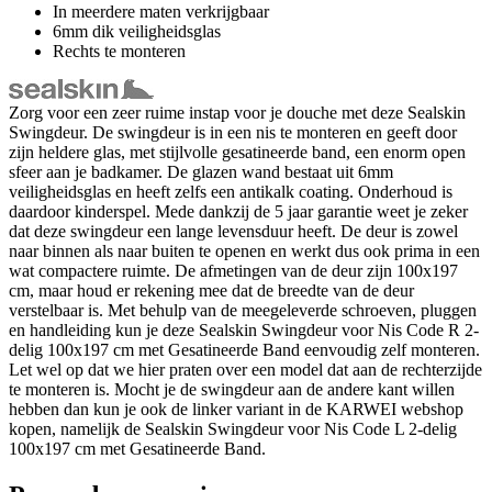
In meerdere maten verkrijgbaar
6mm dik veiligheidsglas
Rechts te monteren
Zorg voor een zeer ruime instap voor je douche met deze Sealskin
Swingdeur. De swingdeur is in een nis te monteren en geeft door
zijn heldere glas, met stijlvolle gesatineerde band, een enorm open
sfeer aan je badkamer. De glazen wand bestaat uit 6mm
veiligheidsglas en heeft zelfs een antikalk coating. Onderhoud is
daardoor kinderspel. Mede dankzij de 5 jaar garantie weet je zeker
dat deze swingdeur een lange levensduur heeft. De deur is zowel
naar binnen als naar buiten te openen en werkt dus ook prima in een
wat compactere ruimte. De afmetingen van de deur zijn 100x197
cm, maar houd er rekening mee dat de breedte van de deur
verstelbaar is. Met behulp van de meegeleverde schroeven, pluggen
en handleiding kun je deze Sealskin Swingdeur voor Nis Code R 2-
delig 100x197 cm met Gesatineerde Band eenvoudig zelf monteren.
Let wel op dat we hier praten over een model dat aan de rechterzijde
te monteren is. Mocht je de swingdeur aan de andere kant willen
hebben dan kun je ook de linker variant in de KARWEI webshop
kopen, namelijk de Sealskin Swingdeur voor Nis Code L 2-delig
100x197 cm met Gesatineerde Band.