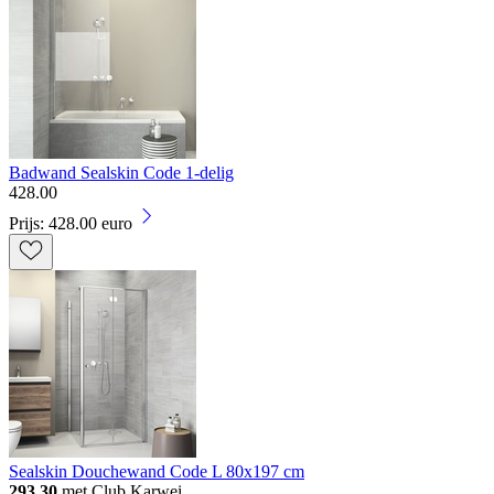
Badwand Sealskin Code 1-delig
428
.
00
Prijs: 428.00 euro
Sealskin Douchewand Code L 80x197 cm
293.30
met Club Karwei