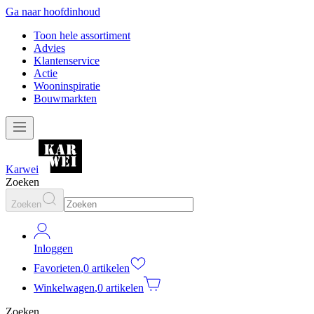
Ga naar hoofdinhoud
Toon hele assortiment
Advies
Klantenservice
Actie
Wooninspiratie
Bouwmarkten
Karwei
Zoeken
Zoeken
Inloggen
Favorieten
,
0 artikelen
Winkelwagen
,
0 artikelen
Zoeken