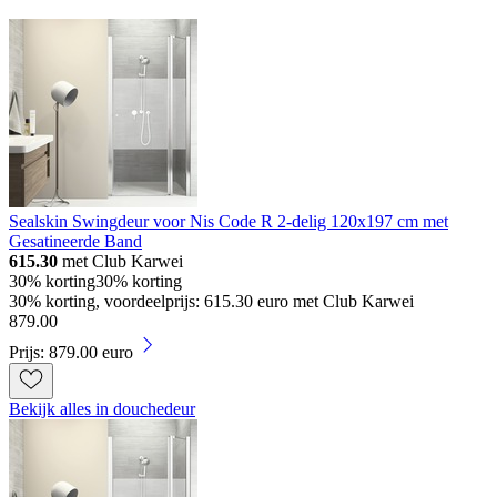
Sealskin Swingdeur voor Nis Code R 2-delig 120x197 cm met
Gesatineerde Band
615.30
met Club Karwei
30% korting
30% korting
30% korting, voordeelprijs: 615.30 euro met Club Karwei
879
.
00
Prijs: 879.00 euro
Bekijk alles in douchedeur