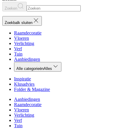
Zoeken
Zoekbalk sluiten
Raamdecoratie
Vloeren
Verlichting
Verf
Tuin
Aanbiedingen
Alle categorieën
Alles
Inspiratie
Klusadvies
Folder & Magazine
Aanbiedingen
Raamdecoratie
Vloeren
Verlichting
Verf
Tuin