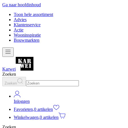
Ga naar hoofdinhoud
Toon hele assortiment
Advies
Klantenservice
Actie
Wooninspiratie
Bouwmarkten
Karwei
Zoeken
Zoeken
Inloggen
Favorieten
,
0 artikelen
Winkelwagen
,
0 artikelen
Zoeken