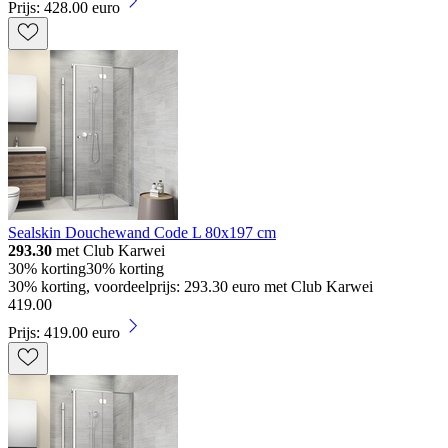
Prijs: 428.00 euro
Sealskin Douchewand Code L 80x197 cm
293.30
met Club Karwei
30% korting
30% korting
30% korting, voordeelprijs: 293.30 euro met Club Karwei
419
.
00
Prijs: 419.00 euro