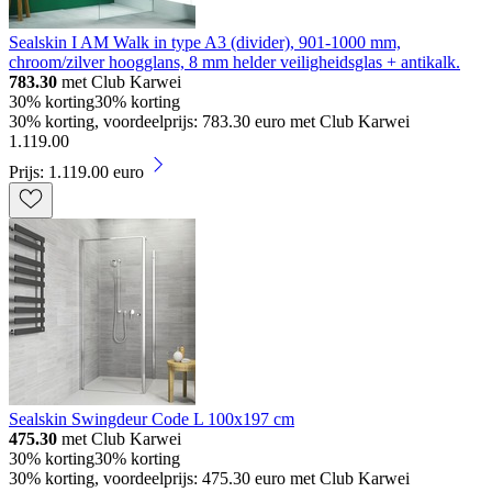
Sealskin I AM Walk in type A3 (divider), 901-1000 mm,
chroom/zilver hoogglans, 8 mm helder veiligheidsglas + antikalk.
783.30
met Club Karwei
30% korting
30% korting
30% korting, voordeelprijs: 783.30 euro met Club Karwei
1
.
119
.
00
Prijs: 1.119.00 euro
Sealskin Swingdeur Code L 100x197 cm
475.30
met Club Karwei
30% korting
30% korting
30% korting, voordeelprijs: 475.30 euro met Club Karwei