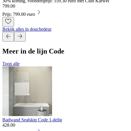
30% korting, voordeelprijs: 559.30 euro met Club Karwei
799
.
00
Prijs: 799.00 euro
Bekijk alles in douchedeur
Meer in de lijn Code
Toon alle
Badwand Sealskin Code 1-delig
428
.
00