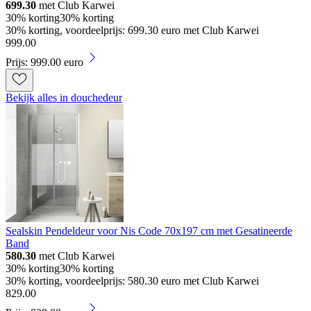
699.30
met Club Karwei
30% korting
30% korting
30% korting, voordeelprijs: 699.30 euro met Club Karwei
999
.
00
Prijs: 999.00 euro
Bekijk alles in douchedeur
Sealskin Pendeldeur voor Nis Code 70x197 cm met Gesatineerde
Band
580.30
met Club Karwei
30% korting
30% korting
30% korting, voordeelprijs: 580.30 euro met Club Karwei
829
.
00