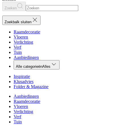
Zoeken
Zoekbalk sluiten
Raamdecoratie
Vloeren
Verlichting
Verf
Tuin
Aanbiedingen
Alle categorieën
Alles
Inspiratie
Klusadvies
Folder & Magazine
Aanbiedingen
Raamdecoratie
Vloeren
Verlichting
Verf
Tuin