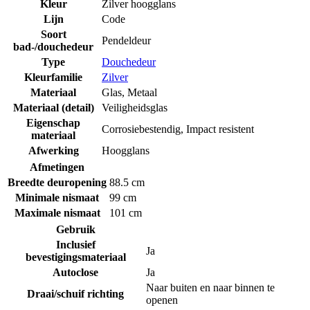
Kleur
Zilver hoogglans
Lijn
Code
Soort
Pendeldeur
bad-/douchedeur
Type
Douchedeur
Kleurfamilie
Zilver
Materiaal
Glas
,
Metaal
Materiaal (detail)
Veiligheidsglas
Eigenschap
Corrosiebestendig
,
Impact resistent
materiaal
Afwerking
Hoogglans
Afmetingen
Breedte deuropening
88.5 cm
Minimale nismaat
99 cm
Maximale nismaat
101 cm
Gebruik
Inclusief
Ja
bevestigingsmateriaal
Autoclose
Ja
Naar buiten en naar binnen te
Draai/schuif richting
openen