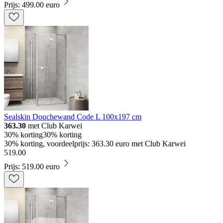
Prijs: 499.00 euro
Sealskin Douchewand Code L 100x197 cm
363.30
met Club Karwei
30% korting
30% korting
30% korting, voordeelprijs: 363.30 euro met Club Karwei
519
.
00
Prijs: 519.00 euro