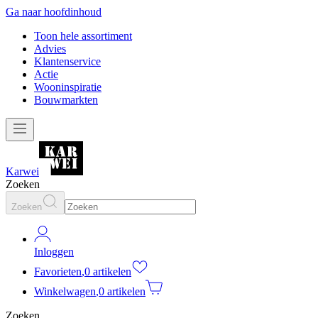
Ga naar hoofdinhoud
Toon hele assortiment
Advies
Klantenservice
Actie
Wooninspiratie
Bouwmarkten
Karwei
Zoeken
Zoeken
Inloggen
Favorieten
,
0 artikelen
Winkelwagen
,
0 artikelen
Zoeken