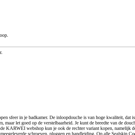
koop.
r.
en sfeer in je badkamer. De inloopdouche is van hoge kwaliteit, dat is
m, maar let goed op de verstelbaarheid. Je kunt de breedte van de do
n de KARWEI webshop kun je ook de rechter variant kopen, namelijk 
egeleverde schroeven, pluggen en handleiding. Op alle Sealskin Code a