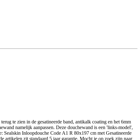
 terug te zien in de gesatineerde band, antikalk coating en het 6mm
uchewand namelijk aanpassen. Deze douchewand is een 'links-model',
de: Sealskin Inloopdouche Code A1 R 80x197 cm met Gesatineerde
rtikelen zit standaard 5 jaar garantie. Mocht je op zoek zijn naar