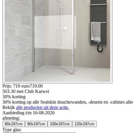
Prijs: 719 euro
719
.
00
503.30
met Club Karwei
30% korting
30% korting op alle Sealskin douchewanden, -deuren en -cabines all
Bekijk
alle producten uit deze actie.
Aanbieding t/m 16-08-2026
afmeting
:
80x197cm
90x197cm
100x197cm
120x197cm
Type glas
: