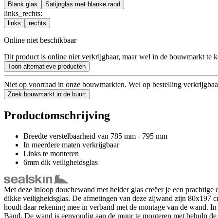
Blank glas
Satijnglas met blanke rand
links_rechts
:
links
rechts
Online niet beschikbaar
Dit product is online niet verkrijgbaar, maar wel in de bouwmarkt te 
Toon alternatieve producten
Niet op voorraad in onze bouwmarkten. Wel op bestelling verkrijgbaa
Zoek bouwmarkt in de buurt
Productomschrijving
Breedte verstelbaarheid van 785 mm - 795 mm
In meerdere maten verkrijgbaar
Links te monteren
6mm dik veiligheidsglas
Met deze inloop douchewand met helder glas creëer je een prachtige op
dikke veiligheidsglas. De afmetingen van deze zijwand zijn 80x197 c
houdt daar rekening mee in verband met de montage van de wand. I
Band. De wand is eenvoudig aan de muur te monteren met behulp de me