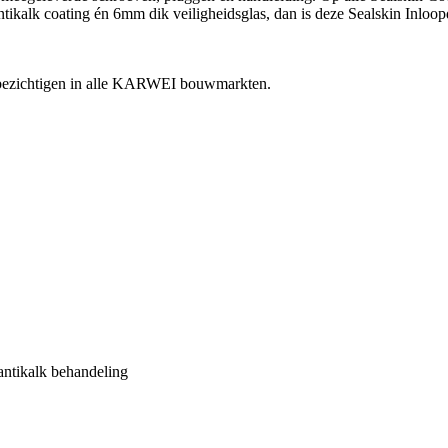
antikalk coating én 6mm dik veiligheidsglas, dan is deze Sealskin In
e bezichtigen in alle KARWEI bouwmarkten.
antikalk behandeling