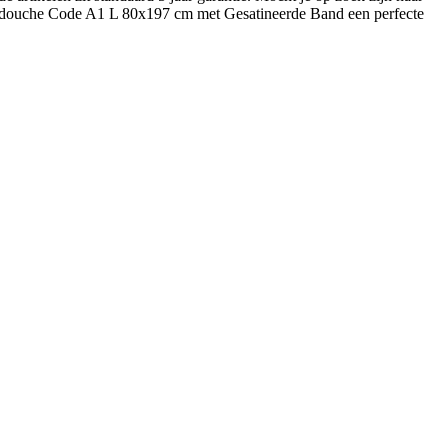
loopdouche Code A1 L 80x197 cm met Gesatineerde Band een perfecte