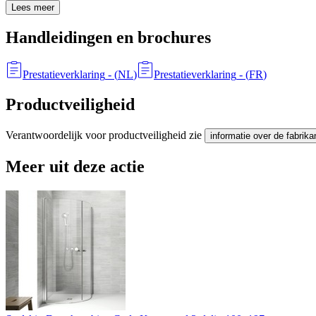
Lees meer
Handleidingen en brochures
Prestatieverklaring
- (
NL
)
Prestatieverklaring
- (
FR
)
Productveiligheid
Verantwoordelijk voor productveiligheid zie
informatie over de fabrika
Meer uit deze actie