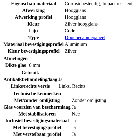
Eigenschap materiaal
Corrosiebestendig
,
Impact resistent
Afwerking
Hoogglans
Afwerking profiel
Hoogglans
Kleur
Zilver hoogglans
Lijn
Code
Type
Douchecabinepaneel
Materiaal bevestigingsprofiel
Aluminium
Kleur bevestigingsprofiel
Zilver
Afmetingen
Dikte glas
6 mm
Gebruik
Antikalkbehandeling/laag
Ja
Links/rechts versie
Links
,
Rechts
Technische kenmerken
Met/zonder omlijsting
Zonder omlijsting
Glas voorzien van beschermlaag
Ja
Met stabilisatoren
Nee
Inclusief bevestigingsmateriaal
Ja
Met bevestigingsprofiel
Ja
Met verstelbaar profiel
Ja