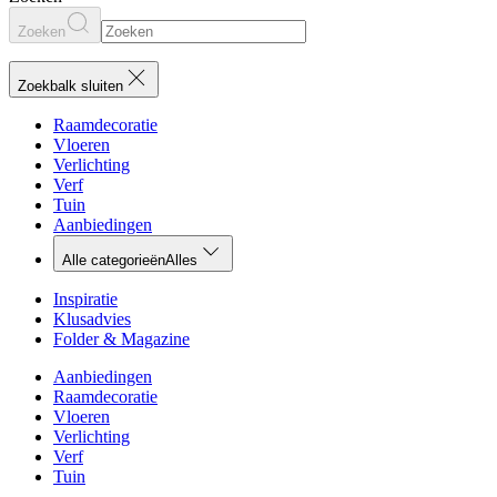
Zoeken
Zoekbalk sluiten
Raamdecoratie
Vloeren
Verlichting
Verf
Tuin
Aanbiedingen
Alle categorieën
Alles
Inspiratie
Klusadvies
Folder & Magazine
Aanbiedingen
Raamdecoratie
Vloeren
Verlichting
Verf
Tuin