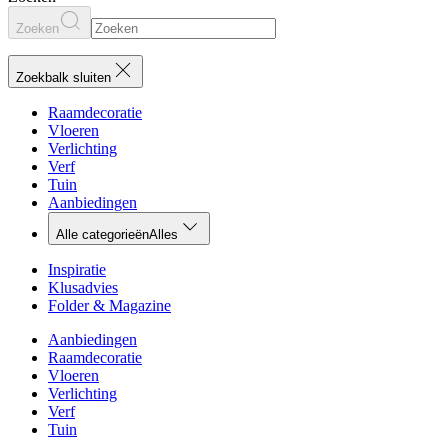
Zoeken
Zoekbalk sluiten
Raamdecoratie
Vloeren
Verlichting
Verf
Tuin
Aanbiedingen
Alle categorieën
Alles
Inspiratie
Klusadvies
Folder & Magazine
Aanbiedingen
Raamdecoratie
Vloeren
Verlichting
Verf
Tuin