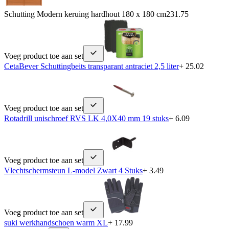
Schutting Modern keruing hardhout 180 x 180 cm
231.75
Voeg product toe aan set
CetaBever Schuttingbeits transparant antraciet 2,5 liter
+ 25.02
Voeg product toe aan set
Rotadrill unischroef RVS LK 4,0X40 mm 19 stuks
+ 6.09
Voeg product toe aan set
Vlechtschermsteun L-model Zwart 4 Stuks
+ 3.49
Voeg product toe aan set
suki werkhandschoen warm XL
+ 17.99