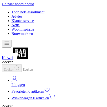
Ga naar hoofdinhoud
Toon hele assortiment
Advies
Klantenservice
Actie
Wooninspiratie
Bouwmarkten
Karwei
Zoeken
Zoeken
Inloggen
Favorieten
,
0 artikelen
Winkelwagen
,
0 artikelen
Zoeken