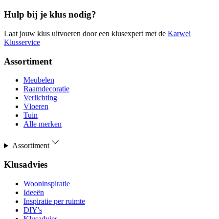
Hulp bij je klus nodig?
Laat jouw klus uitvoeren door een klusexpert met de
Karwei
Klusservice
Assortiment
Meubelen
Raamdecoratie
Verlichting
Vloeren
Tuin
Alle merken
Assortiment
Klusadvies
Wooninspiratie
Ideeën
Inspiratie per ruimte
DIY's
Klusadvies