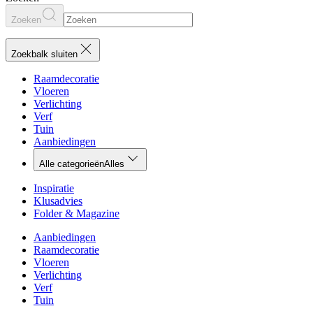
Zoeken
Zoekbalk sluiten
Raamdecoratie
Vloeren
Verlichting
Verf
Tuin
Aanbiedingen
Alle categorieën
Alles
Inspiratie
Klusadvies
Folder & Magazine
Aanbiedingen
Raamdecoratie
Vloeren
Verlichting
Verf
Tuin