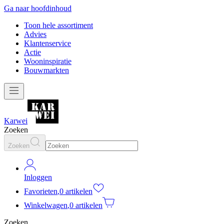
Ga naar hoofdinhoud
Toon hele assortiment
Advies
Klantenservice
Actie
Wooninspiratie
Bouwmarkten
Karwei
Zoeken
Zoeken
Inloggen
Favorieten
,
0 artikelen
Winkelwagen
,
0 artikelen
Zoeken