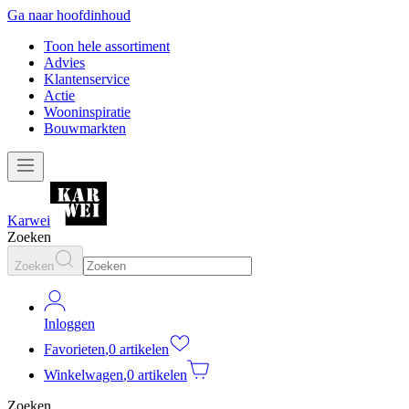
Ga naar hoofdinhoud
Toon hele assortiment
Advies
Klantenservice
Actie
Wooninspiratie
Bouwmarkten
Karwei
Zoeken
Zoeken
Inloggen
Favorieten
,
0 artikelen
Winkelwagen
,
0 artikelen
Zoeken