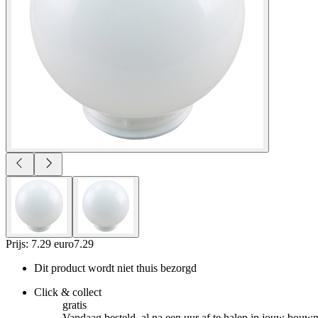
Prijs: 7.29 euro
7
.
29
Dit product wordt niet thuis bezorgd
Click & collect
gratis
Vandaag besteld, al na een uur af te halen in jouw bouw