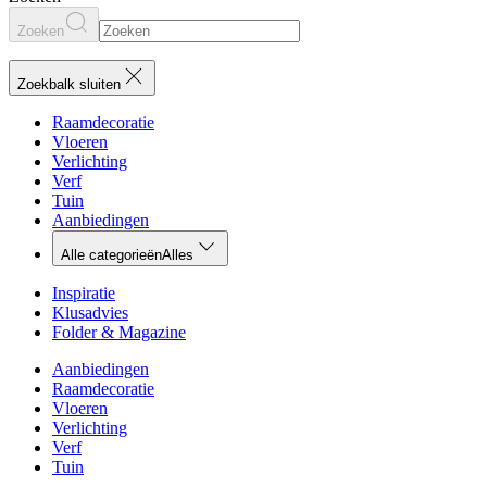
Zoeken
Zoekbalk sluiten
Raamdecoratie
Vloeren
Verlichting
Verf
Tuin
Aanbiedingen
Alle categorieën
Alles
Inspiratie
Klusadvies
Folder & Magazine
Aanbiedingen
Raamdecoratie
Vloeren
Verlichting
Verf
Tuin