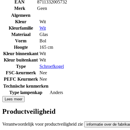
EAN
8711332005732
Merk
Geen
Algemeen
Kleur
Wit
Kleurfamilie
Wit
Materiaal
Glas
Vorm
Bol
Hoogte
165 cm
Kleur binnenkant
Wit
Kleur buitenkant
Wit
Type
Schroefkogel
FSC-keurmerk
Nee
PEFC Keurmerk
Nee
Technische kenmerken
Type lampenkap
Anders
Lees meer
Productveiligheid
Verantwoordelijk voor productveiligheid zie
informatie over de fabrika