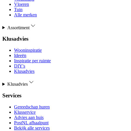
Vloeren
Tuin
Alle merken
Assortiment
Klusadvies
Wooninspiratie
Ideeën
Inspiratie per ruimte
DIY's
Klusadvies
Klusadvies
Services
Gereedschap huren
Klusservice
Advies aan huis
PostNL afhaalpunt
Bekijk alle services