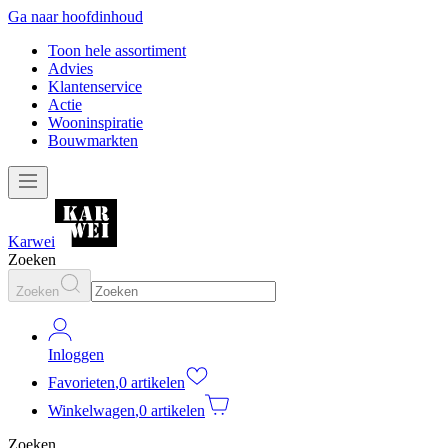
Ga naar hoofdinhoud
Toon hele assortiment
Advies
Klantenservice
Actie
Wooninspiratie
Bouwmarkten
Karwei
Zoeken
Zoeken
Inloggen
Favorieten
,
0 artikelen
Winkelwagen
,
0 artikelen
Zoeken