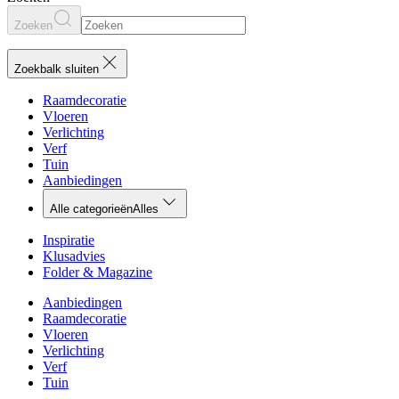
Zoeken
Zoekbalk sluiten
Raamdecoratie
Vloeren
Verlichting
Verf
Tuin
Aanbiedingen
Alle categorieën
Alles
Inspiratie
Klusadvies
Folder & Magazine
Aanbiedingen
Raamdecoratie
Vloeren
Verlichting
Verf
Tuin