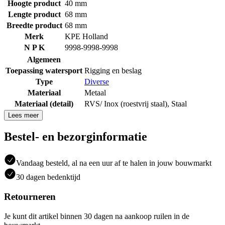
Hoogte product
40 mm
Lengte product
68 mm
Breedte product
68 mm
Merk
KPE Holland
N P K
9998-9998-9998
Algemeen
Toepassing watersport
Rigging en beslag
Type
Diverse
Materiaal
Metaal
Materiaal (detail)
RVS/ Inox (roestvrij staal)
,
Staal
Lees meer
Bestel- en bezorginformatie
Vandaag besteld, al na een uur af te halen in jouw bouwmarkt
30 dagen bedenktijd
Retourneren
Je kunt dit artikel binnen 30 dagen na aankoop ruilen in de