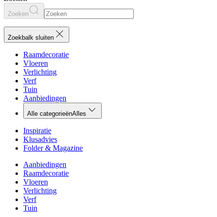
Zoeken
Zoekbalk sluiten
Raamdecoratie
Vloeren
Verlichting
Verf
Tuin
Aanbiedingen
Alle categorieën
Alles
Inspiratie
Klusadvies
Folder & Magazine
Aanbiedingen
Raamdecoratie
Vloeren
Verlichting
Verf
Tuin