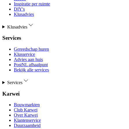
Inspiratie per ruimte
DIY's
Klusadvies
Klusadvies
Services
Gereedschap huren
Klusservice
Advies aan huis
PostNL afhaalpunt
Bekijk alle services
Services
Karwei
Bouwmarkten
Club Karwei
Over Karwei
Klantenservice
Duurzaamheid