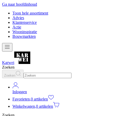
Ga naar hoofdinhoud
Toon hele assortiment
Advies
Klantenservice
Actie
Wooninspiratie
Bouwmarkten
Karwei
Zoeken
Zoeken
Inloggen
Favorieten
,
0 artikelen
Winkelwagen
,
0 artikelen
Zoeken