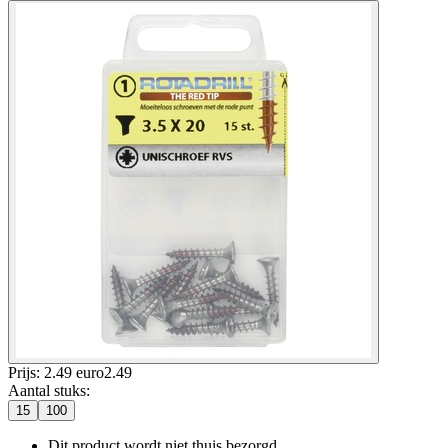
Prijs: 2.49 euro
2
.
49
Aantal stuks
:
15
100
Dit product wordt niet thuis bezorgd