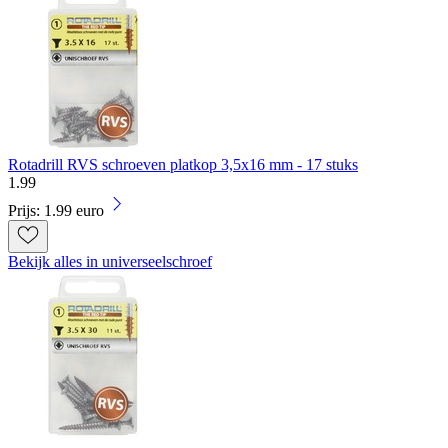
Rotadrill RVS schroeven platkop 3,5x16 mm - 17 stuks
1
.
99
Prijs: 1.99 euro
Bekijk alles in universeelschroef