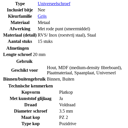
Type
Universeelschroef
Inclusief bitje
Nee
Kleurfamilie
Grijs
Materiaal
Metaal
Afwerking
Met rode punt (smeermiddel)
Materiaal (detail)
RVS/ Inox (roestvrij staal)
,
Staal
Aantal stuks
15 stuks
Afmetingen
Lengte schroef
20 mm
Gebruik
Hout
,
MDF (medium-density fibreboard)
,
Geschikt voor
Plaatmateriaal
,
Spaanplaat
,
Universeel
Binnen/buitengebruik
Binnen
,
Buiten
Technische kenmerken
Kopvorm
Platkop
Met kunststof glijlaag
Ja
Draad
Voldraad
Diameter schroef
3.5 mm
Maat kop
PZ 2
Type kop
Pozidrive