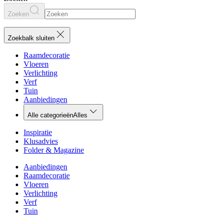
Zoeken
Zoekbalk sluiten
Raamdecoratie
Vloeren
Verlichting
Verf
Tuin
Aanbiedingen
Alle categorieën
Alles
Inspiratie
Klusadvies
Folder & Magazine
Aanbiedingen
Raamdecoratie
Vloeren
Verlichting
Verf
Tuin