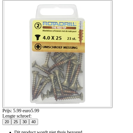
Prijs: 5.99 euro
5
.
99
Lengte schroef
:
20
25
30
40
Dit product wordt niet thuis bezorgd