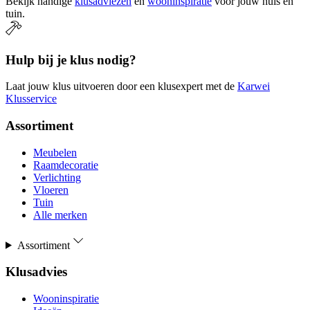
Bekijk handige
klusadviezen
en
wooninspiratie
voor jouw huis en
tuin.
Hulp bij je klus nodig?
Laat jouw klus uitvoeren door een klusexpert met de
Karwei
Klusservice
Assortiment
Meubelen
Raamdecoratie
Verlichting
Vloeren
Tuin
Alle merken
Assortiment
Klusadvies
Wooninspiratie