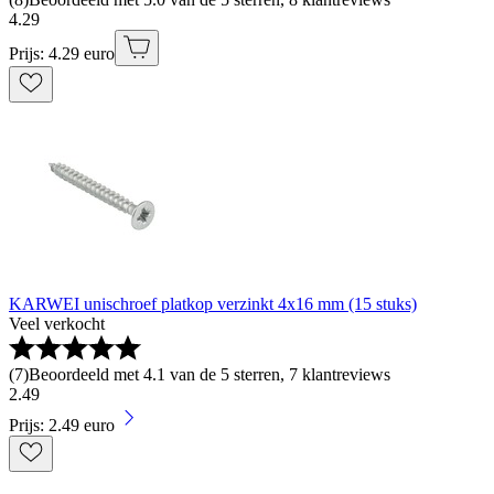
4
.
29
Prijs: 4.29 euro
KARWEI unischroef platkop verzinkt 4x16 mm (15 stuks)
Veel verkocht
(
7
)
Beoordeeld met 4.1 van de 5 sterren, 7 klantreviews
2
.
49
Prijs: 2.49 euro