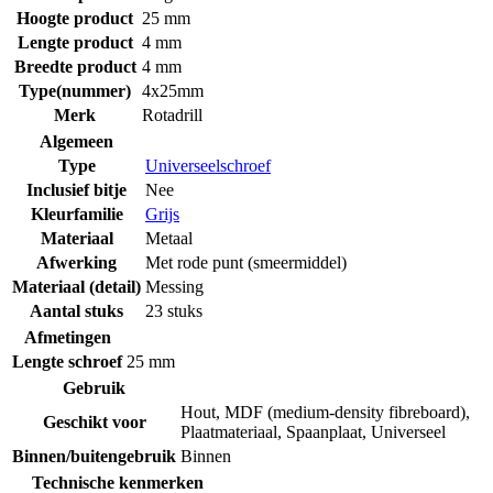
Hoogte product
25 mm
Lengte product
4 mm
Breedte product
4 mm
Type(nummer)
4x25mm
Merk
Rotadrill
Algemeen
Type
Universeelschroef
Inclusief bitje
Nee
Kleurfamilie
Grijs
Materiaal
Metaal
Afwerking
Met rode punt (smeermiddel)
Materiaal (detail)
Messing
Aantal stuks
23 stuks
Afmetingen
Lengte schroef
25 mm
Gebruik
Hout
,
MDF (medium-density fibreboard)
,
Geschikt voor
Plaatmateriaal
,
Spaanplaat
,
Universeel
Binnen/buitengebruik
Binnen
Technische kenmerken