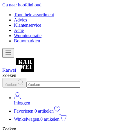
Ga naar hoofdinhoud
Toon hele assortiment
Advies
Klantenservice
Actie
Wooninspiratie
Bouwmarkten
Karwei
Zoeken
Zoeken
Inloggen
Favorieten
,
0 artikelen
Winkelwagen
,
0 artikelen
Zoeken