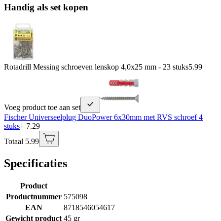
Handig als set kopen
Rotadrill Messing schroeven lenskop 4,0x25 mm - 23 stuks
5.99
Voeg product toe aan set
Fischer Universeelplug DuoPower 6x30mm met RVS schroef 4
stuks
+ 7.29
Totaal 5.99
Specificaties
Product
Productnummer
575098
EAN
8718546054617
Gewicht product
45 gr