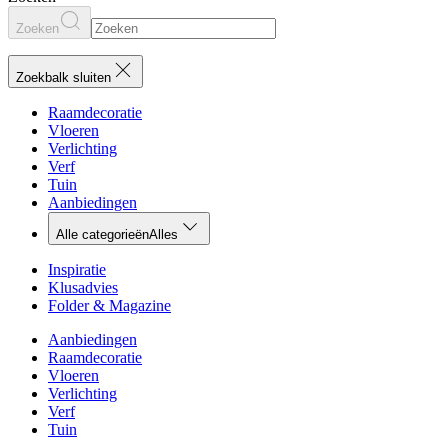
Zoeken
Zoekbalk sluiten
Raamdecoratie
Vloeren
Verlichting
Verf
Tuin
Aanbiedingen
Alle categorieën
Alles
Inspiratie
Klusadvies
Folder & Magazine
Aanbiedingen
Raamdecoratie
Vloeren
Verlichting
Verf
Tuin