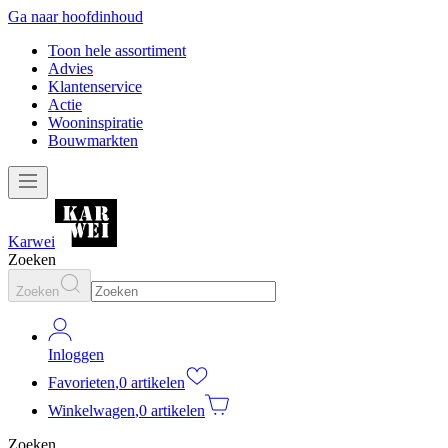
Ga naar hoofdinhoud
Toon hele assortiment
Advies
Klantenservice
Actie
Wooninspiratie
Bouwmarkten
Karwei
Zoeken
Zoeken
Inloggen
Favorieten
,
0 artikelen
Winkelwagen
,
0 artikelen
Zoeken