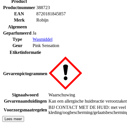
Product
Productnummer
388723
EAN
8720181845857
Merk
Robijn
Algemeen
Geparfumeerd
Ja
Type
Wasmiddel
Geur
Pink Sensation
Etiketinformatie
Gevarenpictogrammen
Signaalwoord
Waarschuwing
Gevarenaanduidingen
Kan een allergische huidreactie veroorzaken
BIJ CONTACT MET DE HUID: met veel w
Voorzorgsmaatregelen
kleding/oogbescherming/gelaatsbeschermin
Lees meer