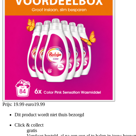
Prijs: 19.99 euro
19
.
99
Dit product wordt niet thuis bezorgd
Click & collect
gratis
Vandaag besteld, al na een uur af te halen in jouw bouw