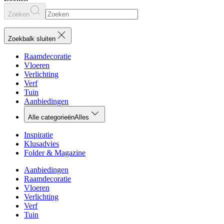
Zoeken
Zoekbalk sluiten
Raamdecoratie
Vloeren
Verlichting
Verf
Tuin
Aanbiedingen
Alle categorieën
Alles
Inspiratie
Klusadvies
Folder & Magazine
Aanbiedingen
Raamdecoratie
Vloeren
Verlichting
Verf
Tuin