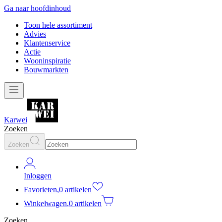
Ga naar hoofdinhoud
Toon hele assortiment
Advies
Klantenservice
Actie
Wooninspiratie
Bouwmarkten
Karwei
Zoeken
Zoeken
Inloggen
Favorieten
,
0 artikelen
Winkelwagen
,
0 artikelen
Zoeken