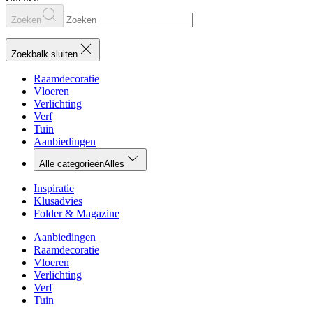
Zoeken
Zoekbalk sluiten
Raamdecoratie
Vloeren
Verlichting
Verf
Tuin
Aanbiedingen
Alle categorieën
Alles
Inspiratie
Klusadvies
Folder & Magazine
Aanbiedingen
Raamdecoratie
Vloeren
Verlichting
Verf
Tuin