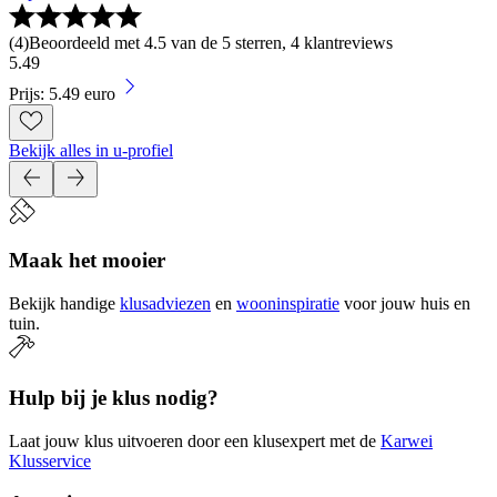
(
4
)
Beoordeeld met 4.5 van de 5 sterren, 4 klantreviews
5
.
49
Prijs: 5.49 euro
Bekijk alles in u-profiel
Maak het mooier
Bekijk handige
klusadviezen
en
wooninspiratie
voor jouw huis en
tuin.
Hulp bij je klus nodig?
Laat jouw klus uitvoeren door een klusexpert met de
Karwei
Klusservice