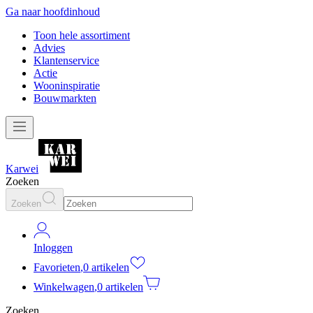
Ga naar hoofdinhoud
Toon hele assortiment
Advies
Klantenservice
Actie
Wooninspiratie
Bouwmarkten
Karwei
Zoeken
Zoeken
Inloggen
Favorieten
,
0 artikelen
Winkelwagen
,
0 artikelen
Zoeken