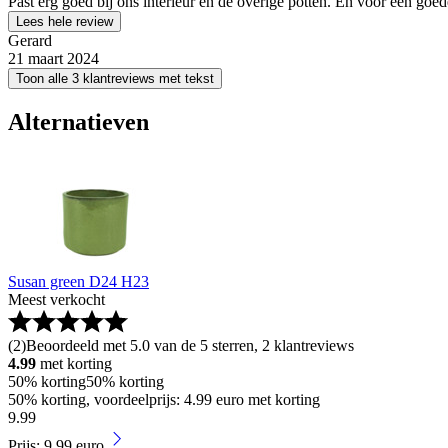
Past erg goed bij ons interieur en de overige potten. En voor een goede
Lees hele review
Gerard
21 maart 2024
Toon alle 3 klantreviews met tekst
Alternatieven
Susan green D24 H23
Meest verkocht
(
2
)
Beoordeeld met 5.0 van de 5 sterren, 2 klantreviews
4.99
met korting
50% korting
50% korting
50% korting, voordeelprijs: 4.99 euro met korting
9
.
99
Prijs: 9.99 euro