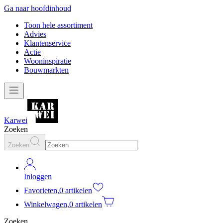
Ga naar hoofdinhoud
Toon hele assortiment
Advies
Klantenservice
Actie
Wooninspiratie
Bouwmarkten
Karwei
Zoeken
Zoeken
Inloggen
Favorieten
,
0 artikelen
Winkelwagen
,
0 artikelen
Zoeken