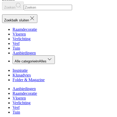
Zoeken
Zoekbalk sluiten
Raamdecoratie
Vloeren
Verlichting
Verf
Tuin
Aanbiedingen
Alle categorieën
Alles
Inspiratie
Klusadvies
Folder & Magazine
Aanbiedingen
Raamdecoratie
Vloeren
Verlichting
Verf
Tuin