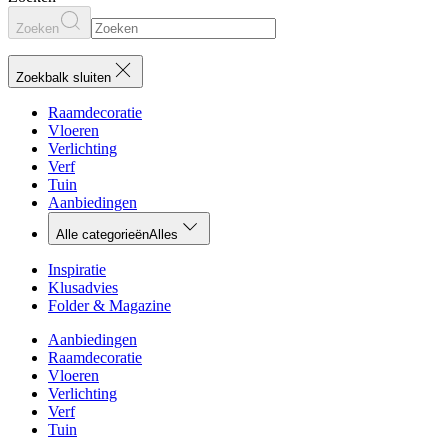
Zoeken
Zoekbalk sluiten
Raamdecoratie
Vloeren
Verlichting
Verf
Tuin
Aanbiedingen
Alle categorieën
Alles
Inspiratie
Klusadvies
Folder & Magazine
Aanbiedingen
Raamdecoratie
Vloeren
Verlichting
Verf
Tuin