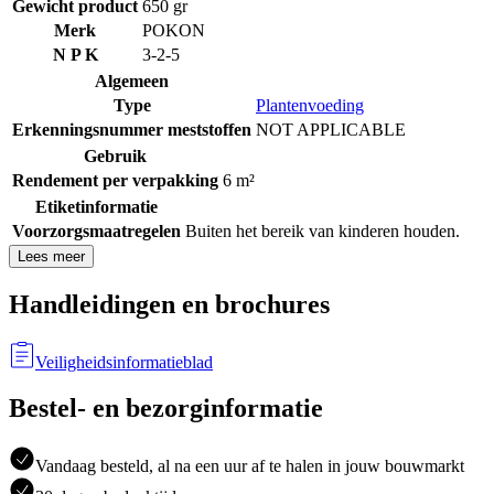
Gewicht product
650 gr
Merk
POKON
N P K
3-2-5
Algemeen
Type
Plantenvoeding
Erkenningsnummer meststoffen
NOT APPLICABLE
Gebruik
Rendement per verpakking
6 m²
Etiketinformatie
Voorzorgsmaatregelen
Buiten het bereik van kinderen houden.
Lees meer
Handleidingen en brochures
Veiligheidsinformatieblad
Bestel- en bezorginformatie
Vandaag besteld, al na een uur af te halen in jouw bouwmarkt