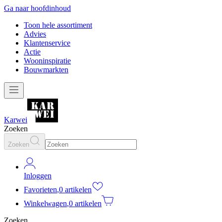
Ga naar hoofdinhoud
Toon hele assortiment
Advies
Klantenservice
Actie
Wooninspiratie
Bouwmarkten
Karwei
Zoeken
Zoeken
Inloggen
Favorieten
,
0 artikelen
Winkelwagen
,
0 artikelen
Zoeken