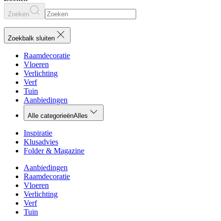
Zoeken
Zoekbalk sluiten
Raamdecoratie
Vloeren
Verlichting
Verf
Tuin
Aanbiedingen
Alle categorieën
Alles
Inspiratie
Klusadvies
Folder & Magazine
Aanbiedingen
Raamdecoratie
Vloeren
Verlichting
Verf
Tuin