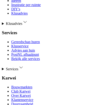
Ideeën
Inspiratie per ruimte
DIY's
Klusadvies
Klusadvies
Services
Gereedschap huren
Klusservice
Advies aan huis
PostNL afhaalpunt
Bekijk alle services
Services
Karwei
Bouwmarkten
Club Karwei
Over Karwei
Klantenservice
Duurzaamheid