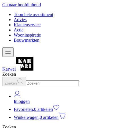
Ga naar hoofdinhoud
Toon hele assortiment
Advies
Klantenservice
Actie
Wooninspiratie
Bouwmarkten
Karwei
Zoeken
Zoeken
Inloggen
Favorieten
,
0 artikelen
Winkelwagen
,
0 artikelen
Zoeken