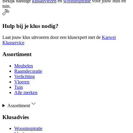
Bekijk handige
klusadviezen
en
wooninspiratie
voor jouw huis en
tuin.
Hulp bij je klus nodig?
Laat jouw klus uitvoeren door een klusexpert met de
Karwei
Klusservice
Assortiment
Meubelen
Raamdecoratie
Verlichting
Vloeren
Tuin
Alle merken
Assortiment
Klusadvies
Wooninspiratie