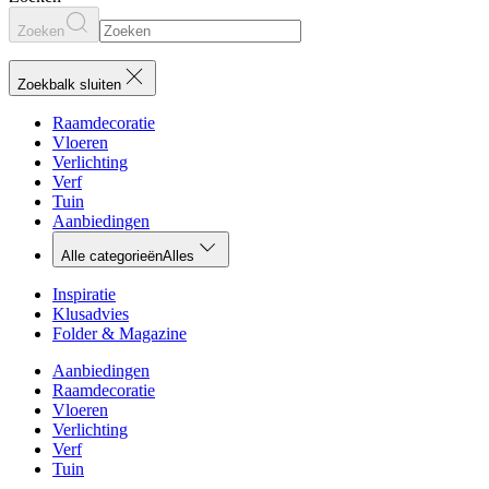
Zoeken
Zoekbalk sluiten
Raamdecoratie
Vloeren
Verlichting
Verf
Tuin
Aanbiedingen
Alle categorieën
Alles
Inspiratie
Klusadvies
Folder & Magazine
Aanbiedingen
Raamdecoratie
Vloeren
Verlichting
Verf
Tuin