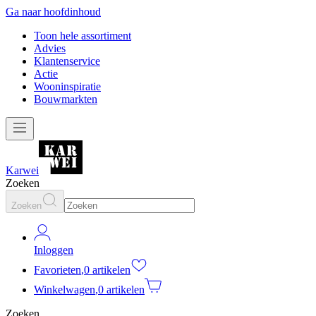
Ga naar hoofdinhoud
Toon hele assortiment
Advies
Klantenservice
Actie
Wooninspiratie
Bouwmarkten
Karwei
Zoeken
Zoeken
Inloggen
Favorieten
,
0 artikelen
Winkelwagen
,
0 artikelen
Zoeken