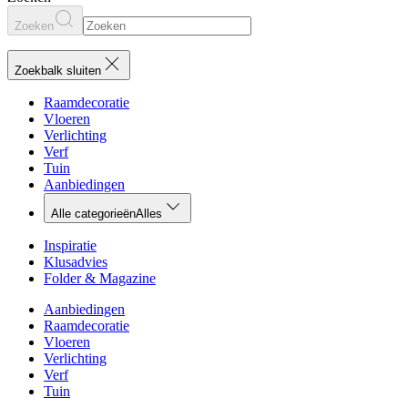
Zoeken
Zoekbalk sluiten
Raamdecoratie
Vloeren
Verlichting
Verf
Tuin
Aanbiedingen
Alle categorieën
Alles
Inspiratie
Klusadvies
Folder & Magazine
Aanbiedingen
Raamdecoratie
Vloeren
Verlichting
Verf
Tuin