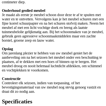
centimeter diep.
Onderhoud geolied meubel
Je maakt als eerste je meubel schoon door deze te af te spuiten met
water en te ontvetten. Vervolgens kan je het meubel schuren met een
fijne korrel schuurpapier en na het schuren stofvrij maken. Neem het
meubel af met een licht vochtige doek en breng als laatste
tuinmeubelolie gelijkmatig aan. Bij het schoonmaken van je meubel,
gebruik geen agressieve schoonmaakmiddelen maar een zachte
borstel, groene zeep en lauw water.
Opslag
Om jarenlang plezier te hebben van uw meubel geniet het de
aanbeveling om na het seizoen het meubel onder een beschutting te
plaatsen, af te dekken met een hoes of binnen op te bergen. Het
meubel droog en nooit helemaal luchtdicht afdekken, om schimmel
en vochtplekken te voorkomen.
Constructie
Controleer elk seizoen, indien van toepassing, of het
bevestigingsmateriaal van uw meubel nog stevig genoeg vastzit en
draai dit zo nodig aan.
Specificaties