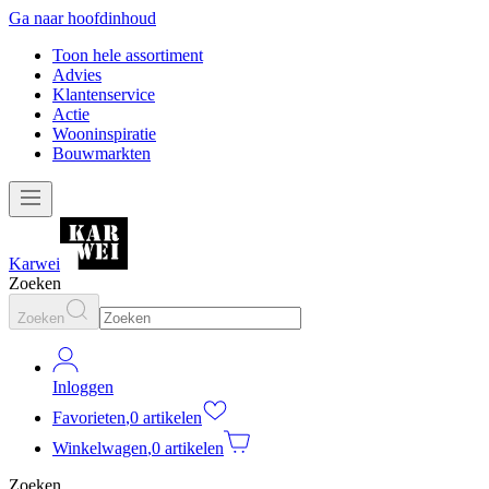
Ga naar hoofdinhoud
Toon hele assortiment
Advies
Klantenservice
Actie
Wooninspiratie
Bouwmarkten
Karwei
Zoeken
Zoeken
Inloggen
Favorieten
,
0 artikelen
Winkelwagen
,
0 artikelen
Zoeken