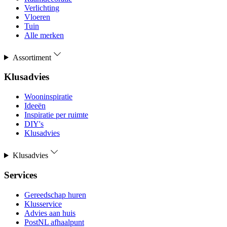
Verlichting
Vloeren
Tuin
Alle merken
Assortiment
Klusadvies
Wooninspiratie
Ideeën
Inspiratie per ruimte
DIY's
Klusadvies
Klusadvies
Services
Gereedschap huren
Klusservice
Advies aan huis
PostNL afhaalpunt