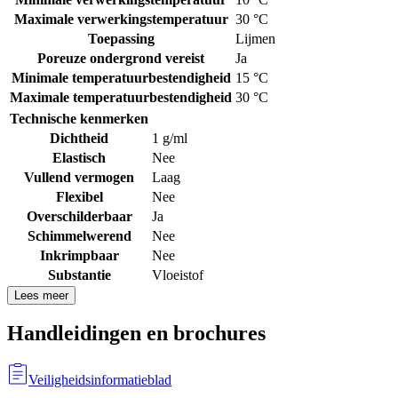
Maximale verwerkingstemperatuur
30 °C
Toepassing
Lijmen
Poreuze ondergrond vereist
Ja
Minimale temperatuurbestendigheid
15 °C
Maximale temperatuurbestendigheid
30 °C
Technische kenmerken
Dichtheid
1 g/ml
Elastisch
Nee
Vullend vermogen
Laag
Flexibel
Nee
Overschilderbaar
Ja
Schimmelwerend
Nee
Inkrimpbaar
Nee
Substantie
Vloeistof
Lees meer
Handleidingen en brochures
Veiligheidsinformatieblad