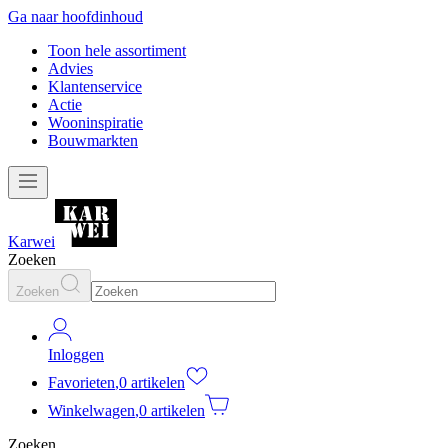
Ga naar hoofdinhoud
Toon hele assortiment
Advies
Klantenservice
Actie
Wooninspiratie
Bouwmarkten
Karwei
Zoeken
Zoeken
Inloggen
Favorieten
,
0 artikelen
Winkelwagen
,
0 artikelen
Zoeken