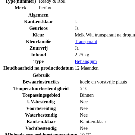
Type(nummer)
Ready & Roll
Merk
Perfax
Algemeen
Kant-en-klaar
Ja
Geurloos
Ja
Kleur
Melk Wit, transparant na drogi
Kleurfamilie
Transparant
Zuurvrij
Ja
Inhoud
2.25 kg
Type
Behanglijm
Houdbaarheid na productiedatum
12 Maanden
Gebruik
Bewaarinstructies
koele en vorstvrije plaats
Temperatuurbestendigheid
5 °C
Toepassingsgebied
Binnen
UV-bestendig
Nee
Voorbereiding
Nee
Waterbestendig
Nee
Kant-en-klaar
Kant-en-klaar
Vochtbestendig
Nee
Minimale verwerkingstemperatuur
10 °C