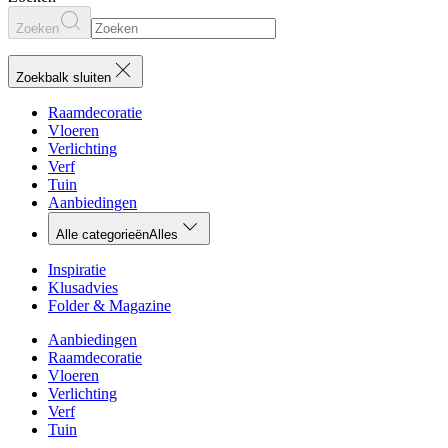
Zoeken
Zoekbalk sluiten
Raamdecoratie
Vloeren
Verlichting
Verf
Tuin
Aanbiedingen
Alle categorieën
Alles
Inspiratie
Klusadvies
Folder & Magazine
Aanbiedingen
Raamdecoratie
Vloeren
Verlichting
Verf
Tuin