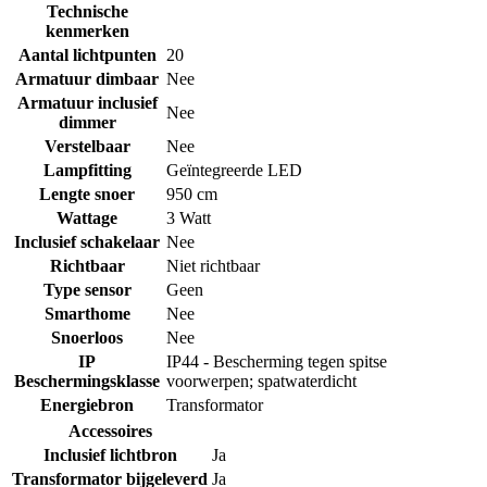
Technische
kenmerken
Aantal lichtpunten
20
Armatuur dimbaar
Nee
Armatuur inclusief
Nee
dimmer
Verstelbaar
Nee
Lampfitting
Geïntegreerde LED
Lengte snoer
950 cm
Wattage
3 Watt
Inclusief schakelaar
Nee
Richtbaar
Niet richtbaar
Type sensor
Geen
Smarthome
Nee
Snoerloos
Nee
IP
IP44 - Bescherming tegen spitse
Beschermingsklasse
voorwerpen; spatwaterdicht
Energiebron
Transformator
Accessoires
Inclusief lichtbron
Ja
Transformator bijgeleverd
Ja