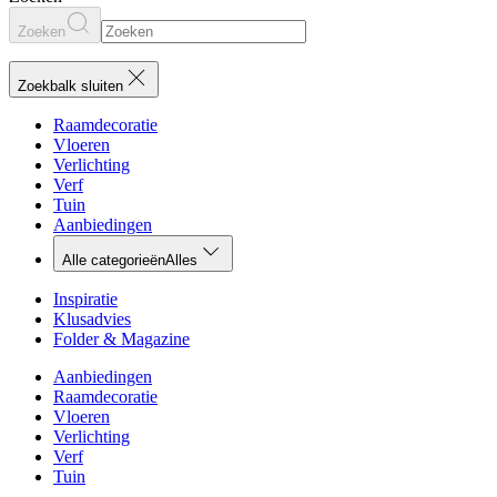
Zoeken
Zoekbalk sluiten
Raamdecoratie
Vloeren
Verlichting
Verf
Tuin
Aanbiedingen
Alle categorieën
Alles
Inspiratie
Klusadvies
Folder & Magazine
Aanbiedingen
Raamdecoratie
Vloeren
Verlichting
Verf
Tuin