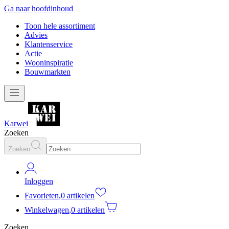
Ga naar hoofdinhoud
Toon hele assortiment
Advies
Klantenservice
Actie
Wooninspiratie
Bouwmarkten
Karwei
Zoeken
Zoeken
Inloggen
Favorieten
,
0 artikelen
Winkelwagen
,
0 artikelen
Zoeken