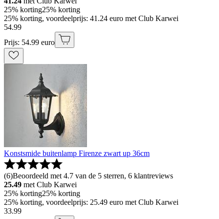
41.24
met Club Karwei
25% korting
25% korting
25% korting, voordeelprijs: 41.24 euro met Club Karwei
54
.
99
Prijs: 54.99 euro
Konstsmide buitenlamp Firenze zwart up 36cm
(
6
)
Beoordeeld met 4.7 van de 5 sterren, 6 klantreviews
25.49
met Club Karwei
25% korting
25% korting
25% korting, voordeelprijs: 25.49 euro met Club Karwei
33
.
99