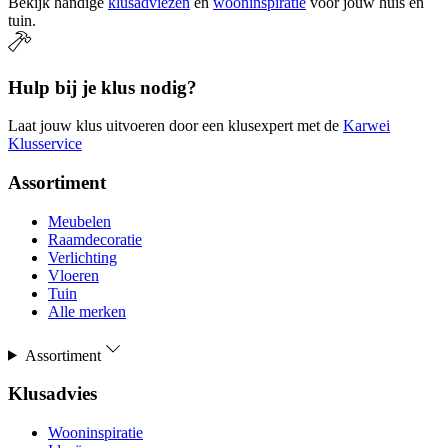
Bekijk handige
klusadviezen
en
wooninspiratie
voor jouw huis en
tuin.
Hulp bij je klus nodig?
Laat jouw klus uitvoeren door een klusexpert met de
Karwei
Klusservice
Assortiment
Meubelen
Raamdecoratie
Verlichting
Vloeren
Tuin
Alle merken
Assortiment
Klusadvies
Wooninspiratie