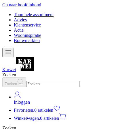
Ga naar hoofdinhoud
Toon hele assortiment
Advies
Klantenservice
Actie
Wooninspiratie
Bouwmarkten
Karwei
Zoeken
Zoeken
Inloggen
Favorieten
,
0 artikelen
Winkelwagen
,
0 artikelen
Zoeken