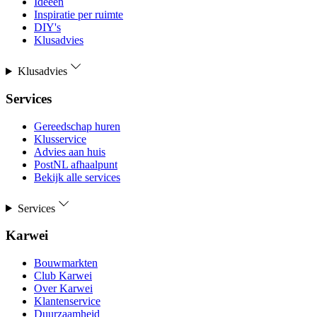
Ideeën
Inspiratie per ruimte
DIY's
Klusadvies
Klusadvies
Services
Gereedschap huren
Klusservice
Advies aan huis
PostNL afhaalpunt
Bekijk alle services
Services
Karwei
Bouwmarkten
Club Karwei
Over Karwei
Klantenservice
Duurzaamheid