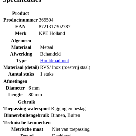
Product
Productnummer
365504
EAN
8721317302787
Merk
KPE Holland
Algemeen
Materiaal
Metaal
Afwerking
Behandeld
Type
Houtdraadbout
Materiaal (detail)
RVS/ Inox (roestvrij staal)
Aantal stuks
1 stuks
Afmetingen
Diameter
6 mm
Lengte
80 mm
Gebruik
Toepassing watersport
Rigging en beslag
Binnen/buitengebruik
Binnen
,
Buiten
Technische kenmerken
Metrische maat
Niet van toepassing
Draad
Deeldraad