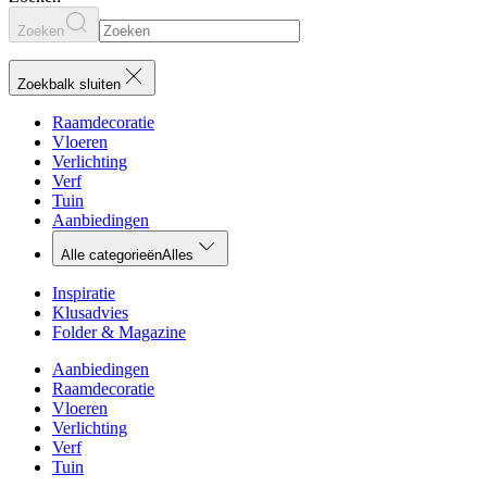
Zoeken
Zoekbalk sluiten
Raamdecoratie
Vloeren
Verlichting
Verf
Tuin
Aanbiedingen
Alle categorieën
Alles
Inspiratie
Klusadvies
Folder & Magazine
Aanbiedingen
Raamdecoratie
Vloeren
Verlichting
Verf
Tuin