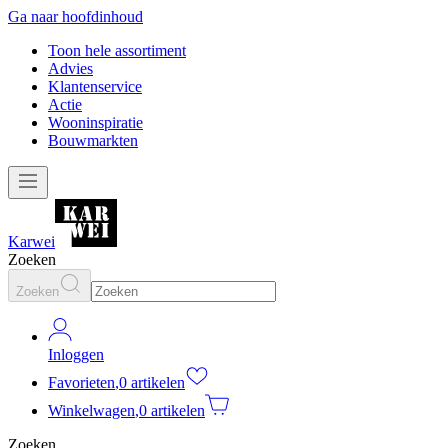
Ga naar hoofdinhoud
Toon hele assortiment
Advies
Klantenservice
Actie
Wooninspiratie
Bouwmarkten
Karwei
Zoeken
Zoeken
Inloggen
Favorieten
,
0 artikelen
Winkelwagen
,
0 artikelen
Zoeken