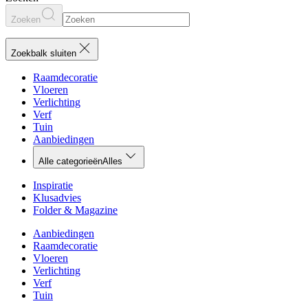
Zoeken
Zoekbalk sluiten
Raamdecoratie
Vloeren
Verlichting
Verf
Tuin
Aanbiedingen
Alle categorieën
Alles
Inspiratie
Klusadvies
Folder & Magazine
Aanbiedingen
Raamdecoratie
Vloeren
Verlichting
Verf
Tuin