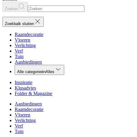
Zoeken
Zoekbalk sluiten
Raamdecoratie
Vloeren
Verlichting
Verf
Tuin
Aanbiedingen
Alle categorieën
Alles
Inspiratie
Klusadvies
Folder & Magazine
Aanbiedingen
Raamdecoratie
Vloeren
Verlichting
Verf
Tuin