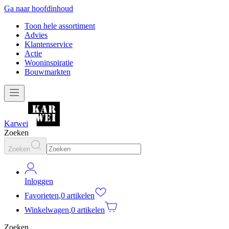
Ga naar hoofdinhoud
Toon hele assortiment
Advies
Klantenservice
Actie
Wooninspiratie
Bouwmarkten
Karwei
Zoeken
Zoeken
Inloggen
Favorieten
,
0 artikelen
Winkelwagen
,
0 artikelen
Zoeken