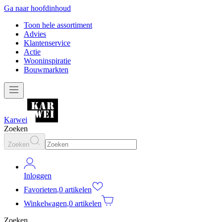
Ga naar hoofdinhoud
Toon hele assortiment
Advies
Klantenservice
Actie
Wooninspiratie
Bouwmarkten
Karwei
Zoeken
Zoeken
Inloggen
Favorieten
,
0 artikelen
Winkelwagen
,
0 artikelen
Zoeken