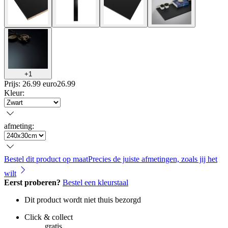
+
1
Prijs: 26.99 euro
26
.
99
Kleur
:
afmeting
:
Bestel dit product op maat
Precies de juiste afmetingen, zoals jij het
wilt
Eerst proberen?
Bestel een kleurstaal
Dit product wordt niet thuis bezorgd
Click & collect
gratis