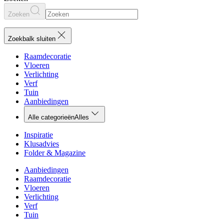
Zoeken
Zoekbalk sluiten
Raamdecoratie
Vloeren
Verlichting
Verf
Tuin
Aanbiedingen
Alle categorieën
Alles
Inspiratie
Klusadvies
Folder & Magazine
Aanbiedingen
Raamdecoratie
Vloeren
Verlichting
Verf
Tuin