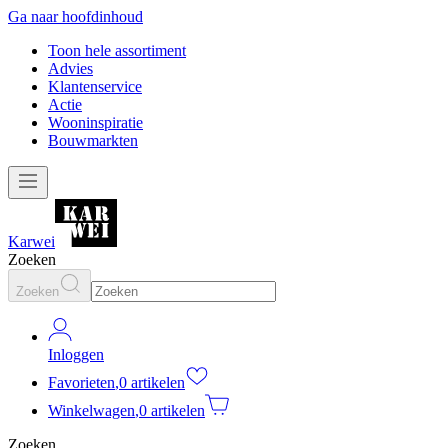
Ga naar hoofdinhoud
Toon hele assortiment
Advies
Klantenservice
Actie
Wooninspiratie
Bouwmarkten
Karwei
Zoeken
Zoeken
Inloggen
Favorieten
,
0 artikelen
Winkelwagen
,
0 artikelen
Zoeken