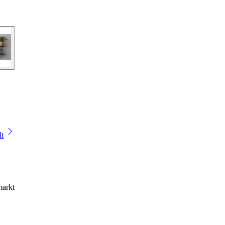
lt
markt