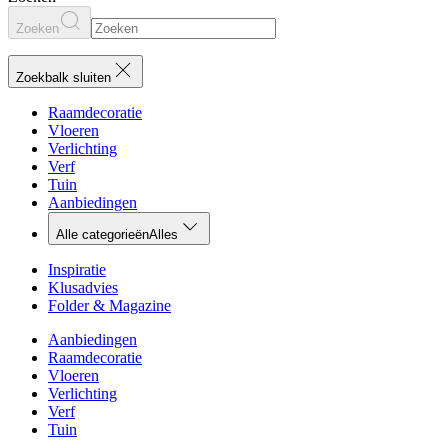
Zoeken
Zoekbalk sluiten
Raamdecoratie
Vloeren
Verlichting
Verf
Tuin
Aanbiedingen
Alle categorieën
Alles
Inspiratie
Klusadvies
Folder & Magazine
Aanbiedingen
Raamdecoratie
Vloeren
Verlichting
Verf
Tuin