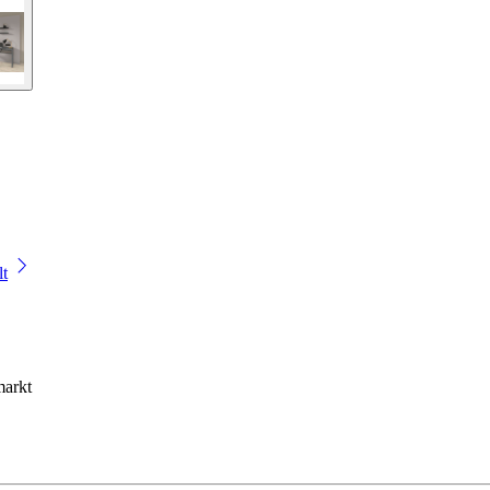
lt
markt