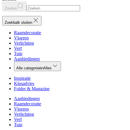
Zoeken
Zoekbalk sluiten
Raamdecoratie
Vloeren
Verlichting
Verf
Tuin
Aanbiedingen
Alle categorieën
Alles
Inspiratie
Klusadvies
Folder & Magazine
Aanbiedingen
Raamdecoratie
Vloeren
Verlichting
Verf
Tuin