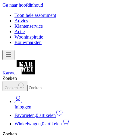
Ga naar hoofdinhoud
Toon hele assortiment
Advies
Klantenservice
Actie
Wooninspiratie
Bouwmarkten
Karwei
Zoeken
Zoeken
Inloggen
Favorieten
,
0 artikelen
Winkelwagen
,
0 artikelen
Zoeken