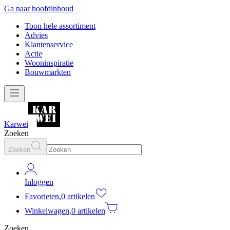
Ga naar hoofdinhoud
Toon hele assortiment
Advies
Klantenservice
Actie
Wooninspiratie
Bouwmarkten
Karwei
Zoeken
Zoeken
Inloggen
Favorieten
,
0 artikelen
Winkelwagen
,
0 artikelen
Zoeken