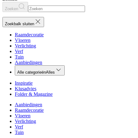
Zoeken
Zoekbalk sluiten
Raamdecoratie
Vloeren
Verlichting
Verf
Tuin
Aanbiedingen
Alle categorieën
Alles
Inspiratie
Klusadvies
Folder & Magazine
Aanbiedingen
Raamdecoratie
Vloeren
Verlichting
Verf
Tuin