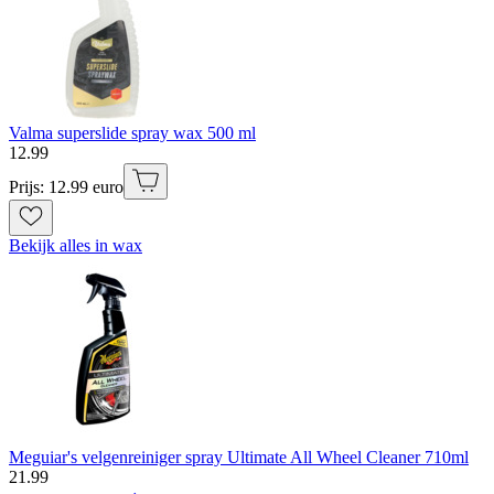
Valma superslide spray wax 500 ml
12
.
99
Prijs: 12.99 euro
Bekijk alles in wax
Meguiar's velgenreiniger spray Ultimate All Wheel Cleaner 710ml
21
.
99