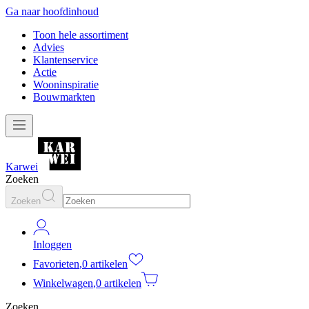
Ga naar hoofdinhoud
Toon hele assortiment
Advies
Klantenservice
Actie
Wooninspiratie
Bouwmarkten
Karwei
Zoeken
Zoeken
Inloggen
Favorieten
,
0 artikelen
Winkelwagen
,
0 artikelen
Zoeken