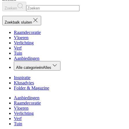
Zoeken
Zoekbalk sluiten
Raamdecoratie
Vloeren
Verlichting
Verf
Tuin
Aanbiedingen
Alle categorieën
Alles
Inspiratie
Klusadvies
Folder & Magazine
Aanbiedingen
Raamdecoratie
Vloeren
Verlichting
Verf
Tuin