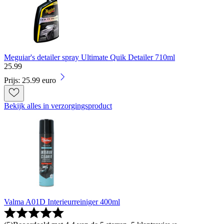
Meguiar's detailer spray Ultimate Quik Detailer 710ml
25
.
99
Prijs: 25.99 euro
Bekijk alles in verzorgingsproduct
Valma A01D Interieurreiniger 400ml