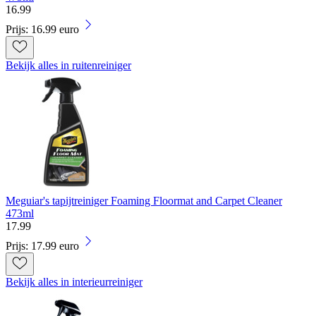
16
.
99
Prijs: 16.99 euro
Bekijk alles in ruitenreiniger
Meguiar's tapijtreiniger Foaming Floormat and Carpet Cleaner
473ml
17
.
99
Prijs: 17.99 euro
Bekijk alles in interieurreiniger