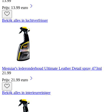
13
.
99
Prijs: 13.99 euro
Bekijk alles in luchtverfrisser
Meguiar's lederonderhoud Ultimate Leather Detail spray 473ml
21
.
99
Prijs: 21.99 euro
Bekijk alles in interieurreiniger