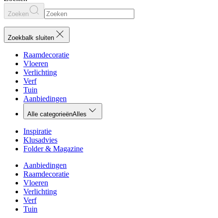
Zoeken
Zoekbalk sluiten
Raamdecoratie
Vloeren
Verlichting
Verf
Tuin
Aanbiedingen
Alle categorieën
Alles
Inspiratie
Klusadvies
Folder & Magazine
Aanbiedingen
Raamdecoratie
Vloeren
Verlichting
Verf
Tuin