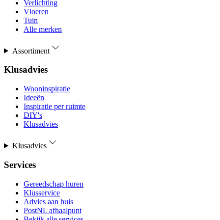
Verlichting
Vloeren
Tuin
Alle merken
Assortiment
Klusadvies
Wooninspiratie
Ideeën
Inspiratie per ruimte
DIY's
Klusadvies
Klusadvies
Services
Gereedschap huren
Klusservice
Advies aan huis
PostNL afhaalpunt
Bekijk alle services