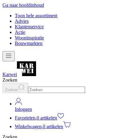
Ga naar hoofdinhoud
Toon hele assortiment
Advies
Klantenservice
Actie
Wooninspiratie
Bouwmarkten
Karwei
Zoeken
Zoeken
Inloggen
Favorieten
,
0 artikelen
Winkelwagen
,
0 artikelen
Zoeken