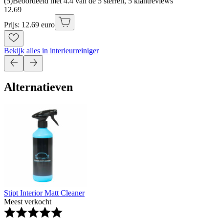
(
5
)
Beoordeeld met 4.4 van de 5 sterren, 5 klantreviews
12
.
69
Prijs: 12.69 euro
Bekijk alles in interieurreiniger
Alternatieven
Stipt Interior Matt Cleaner
Meest verkocht