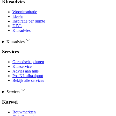
Klusadvies
Wooninspiratie
Ideeën
Inspiratie per ruimte
DIY's
Klusadvies
Klusadvies
Services
Gereedschap huren
Klusservice
Advies aan huis
PostNL afhaalpunt
Bekijk alle services
Services
Karwei
Bouwmarkten