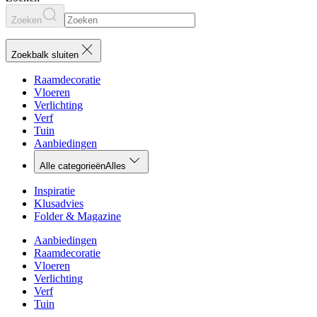
Zoeken
Zoekbalk sluiten
Raamdecoratie
Vloeren
Verlichting
Verf
Tuin
Aanbiedingen
Alle categorieën
Alles
Inspiratie
Klusadvies
Folder & Magazine
Aanbiedingen
Raamdecoratie
Vloeren
Verlichting
Verf
Tuin