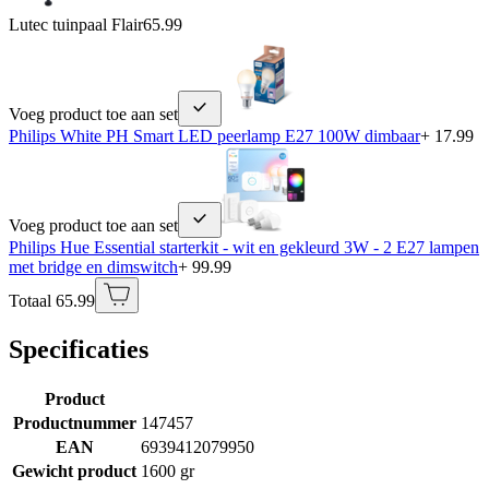
Lutec tuinpaal Flair
65.99
Voeg product toe aan set
Philips White PH Smart LED peerlamp E27 100W dimbaar
+ 17.99
Voeg product toe aan set
Philips Hue Essential starterkit - wit en gekleurd 3W - 2 E27 lampen
met bridge en dimswitch
+ 99.99
Totaal 65.99
Specificaties
Product
Productnummer
147457
EAN
6939412079950
Gewicht product
1600 gr