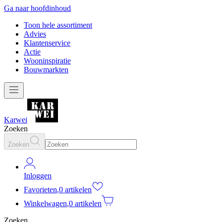
Ga naar hoofdinhoud
Toon hele assortiment
Advies
Klantenservice
Actie
Wooninspiratie
Bouwmarkten
Karwei
Zoeken
Zoeken
Inloggen
Favorieten
,
0 artikelen
Winkelwagen
,
0 artikelen
Zoeken