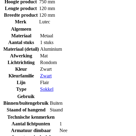
Hoogte product
750 mm
Lengte product
120 mm
Breedte product
120 mm
Merk
Lutec
Algemeen
Materiaal
Metaal
Aantal stuks
1 stuks
Materiaal (detail)
Aluminium
Afwerking
Mat
Lichtrichting
Rondom
Kleur
Zwart
Kleurfamilie
Zwart
Lijn
Flair
Type
Sokkel
Gebruik
Binnen/buitengebruik
Buiten
Staand of hangend
Staand
Technische kenmerken
Aantal lichtpunten
1
Armatuur dimbaar
Nee