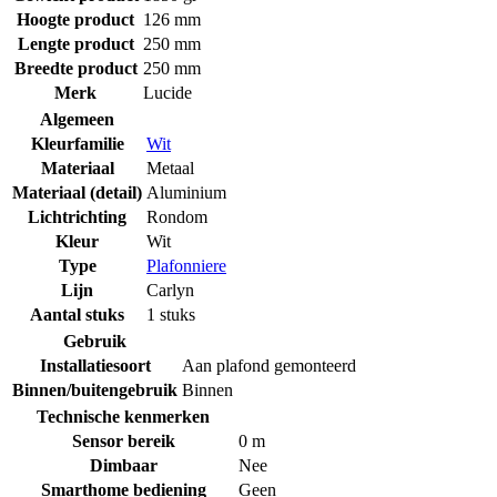
Hoogte product
126 mm
Lengte product
250 mm
Breedte product
250 mm
Merk
Lucide
Algemeen
Kleurfamilie
Wit
Materiaal
Metaal
Materiaal (detail)
Aluminium
Lichtrichting
Rondom
Kleur
Wit
Type
Plafonniere
Lijn
Carlyn
Aantal stuks
1 stuks
Gebruik
Installatiesoort
Aan plafond gemonteerd
Binnen/buitengebruik
Binnen
Technische kenmerken
Sensor bereik
0 m
Dimbaar
Nee
Smarthome bediening
Geen