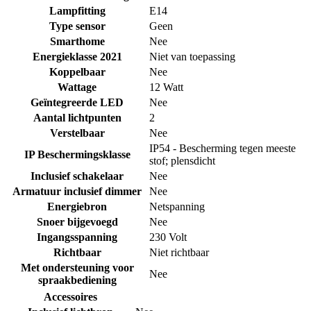
Lampfitting
E14
Type sensor
Geen
Smarthome
Nee
Energieklasse 2021
Niet van toepassing
Koppelbaar
Nee
Wattage
12 Watt
Geïntegreerde LED
Nee
Aantal lichtpunten
2
Verstelbaar
Nee
IP54 - Bescherming tegen meeste
IP Beschermingsklasse
stof; plensdicht
Inclusief schakelaar
Nee
Armatuur inclusief dimmer
Nee
Energiebron
Netspanning
Snoer bijgevoegd
Nee
Ingangsspanning
230 Volt
Richtbaar
Niet richtbaar
Met ondersteuning voor
Nee
spraakbediening
Accessoires