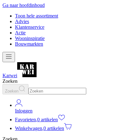
Ga naar hoofdinhoud
Toon hele assortiment
Advies
Klantenservice
Actie
Wooninspiratie
Bouwmarkten
Karwei
Zoeken
Zoeken
Inloggen
Favorieten
,
0 artikelen
Winkelwagen
,
0 artikelen
Zoeken