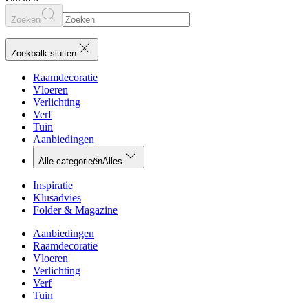
Zoeken
Zoekbalk sluiten
Raamdecoratie
Vloeren
Verlichting
Verf
Tuin
Aanbiedingen
Alle categorieën
Alles
Inspiratie
Klusadvies
Folder & Magazine
Aanbiedingen
Raamdecoratie
Vloeren
Verlichting
Verf
Tuin