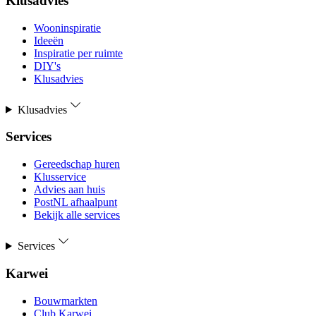
Klusadvies
Wooninspiratie
Ideeën
Inspiratie per ruimte
DIY's
Klusadvies
Klusadvies
Services
Gereedschap huren
Klusservice
Advies aan huis
PostNL afhaalpunt
Bekijk alle services
Services
Karwei
Bouwmarkten
Club Karwei