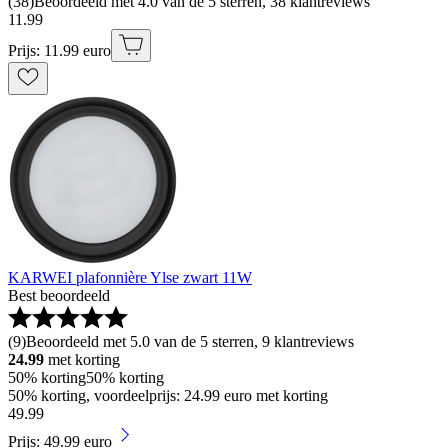
(
38
)
Beoordeeld met 4.0 van de 5 sterren, 38 klantreviews
11
.
99
Prijs: 11.99 euro
KARWEI plafonnière Ylse zwart 11W
Best beoordeeld
(
9
)
Beoordeeld met 5.0 van de 5 sterren, 9 klantreviews
24.99
met korting
50% korting
50% korting
50% korting, voordeelprijs: 24.99 euro met korting
49
.
99
Prijs: 49.99 euro