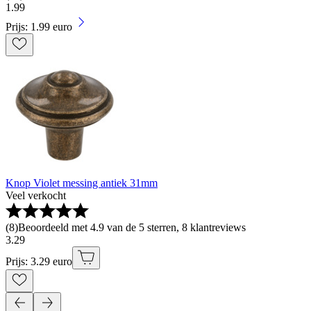
1
.
99
Prijs: 1.99 euro
Knop Violet messing antiek 31mm
Veel verkocht
(
8
)
Beoordeeld met 4.9 van de 5 sterren, 8 klantreviews
3
.
29
Prijs: 3.29 euro