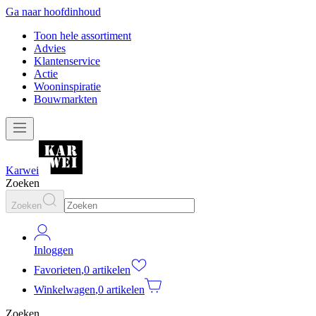
Ga naar hoofdinhoud
Toon hele assortiment
Advies
Klantenservice
Actie
Wooninspiratie
Bouwmarkten
Karwei
Zoeken
Zoeken
Inloggen
Favorieten
,
0 artikelen
Winkelwagen
,
0 artikelen
Zoeken