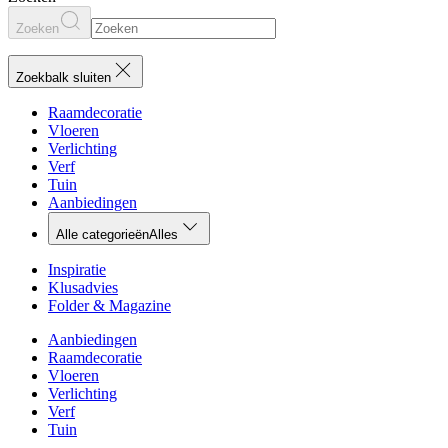
Zoeken
Zoekbalk sluiten
Raamdecoratie
Vloeren
Verlichting
Verf
Tuin
Aanbiedingen
Alle categorieën
Alles
Inspiratie
Klusadvies
Folder & Magazine
Aanbiedingen
Raamdecoratie
Vloeren
Verlichting
Verf
Tuin