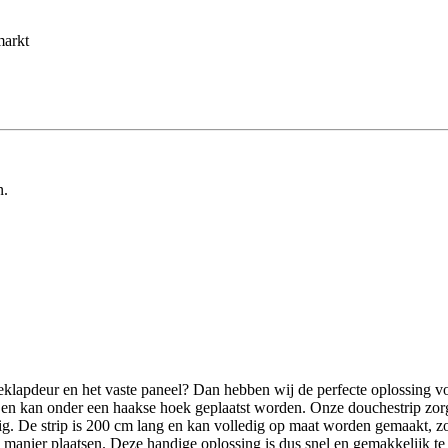
markt
n.
klapdeur en het vaste paneel? Dan hebben wij de perfecte oplossing v
m en kan onder een haakse hoek geplaatst worden. Onze douchestrip zorg
. De strip is 200 cm lang en kan volledig op maat worden gemaakt, zodat
manier plaatsen. Deze handige oplossing is dus snel en gemakkelijk te 