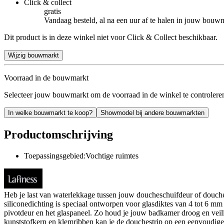
Click & collect
gratis
Vandaag besteld, al na een uur af te halen in jouw bouw
Dit product is in deze winkel niet voor Click & Collect beschikbaar.
Wijzig bouwmarkt
Voorraad in de bouwmarkt
Selecteer jouw bouwmarkt om de voorraad in de winkel te controlere
In welke bouwmarkt te koop?
Showmodel bij andere bouwmarkten
Productomschrijving
Toepassingsgebied:Vochtige ruimtes
Heb je last van waterlekkage tussen jouw doucheschuifdeur of douche
siliconedichting is speciaal ontworpen voor glasdiktes van 4 tot 6 m
pivotdeur en het glaspaneel. Zo houd je jouw badkamer droog en veilig
kunststofkern en klemribben kan je de douchestrip op een eenvoudige 