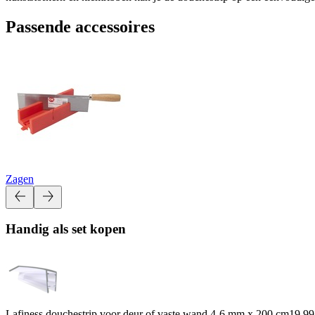
Passende accessoires
Zagen
Handig als set kopen
Lafiness douchestrip voor deur of vaste wand 4-6 mm x 200 cm
19.99