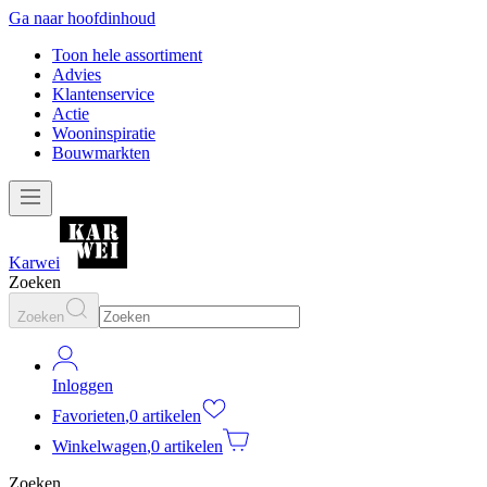
Ga naar hoofdinhoud
Toon hele assortiment
Advies
Klantenservice
Actie
Wooninspiratie
Bouwmarkten
Karwei
Zoeken
Zoeken
Inloggen
Favorieten
,
0 artikelen
Winkelwagen
,
0 artikelen
Zoeken