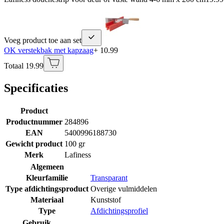
Voeg product toe aan set
OK verstekbak met kapzaag
+ 10.99
Totaal 19.99
Specificaties
Product
Productnummer
284896
EAN
5400996188730
Gewicht product
100 gr
Merk
Lafiness
Algemeen
Kleurfamilie
Transparant
Type afdichtingsproduct
Overige vulmiddelen
Materiaal
Kunststof
Type
Afdichtingsprofiel
Gebruik