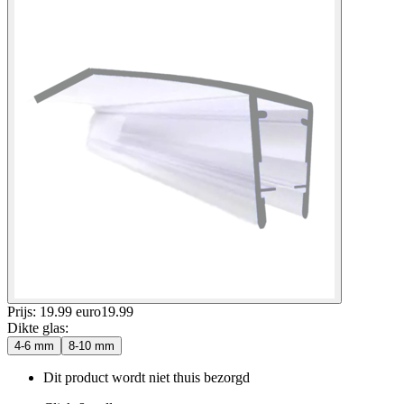
Prijs: 19.99 euro
19
.
99
Dikte glas
:
4-6 mm
8-10 mm
Dit product wordt niet thuis bezorgd