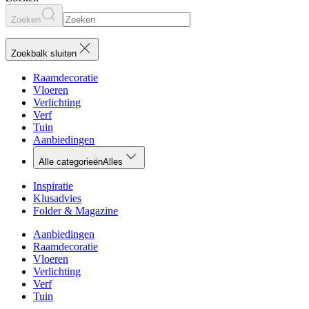
Zoeken
Zoekbalk sluiten
Raamdecoratie
Vloeren
Verlichting
Verf
Tuin
Aanbiedingen
Alle categorieën
Alles
Inspiratie
Klusadvies
Folder & Magazine
Aanbiedingen
Raamdecoratie
Vloeren
Verlichting
Verf
Tuin