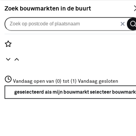
S
Zoek bouwmarkten in de buurt
RAL 9001
Je gekozen filters:
wis filters
Rozenstraat 3
Vandaag open van {0} tot {1}
Vandaag gesloten
Merk
Sikkens
3772JH Amersfoort
+31 01234567
geselecteerd als mijn bouwmarkt
selecteer bouwmark
Meer over deze bouwmarkt
Merk
Sikkens
Sikkens
(7)
Flexa
(13)