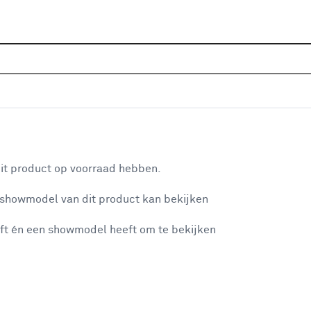
Sluiten
erf
Home
Assortiment
Verf
Muurverf
Muurverf kle
Je gekozen filters:
aan je winkelwagen
Kleurfamilie
Grijs
it product op voorraad hebben.
 showmodel van dit product kan bekijken
n je winkelwagen:
Kleurfamilie
ft én een showmodel heeft om te bekijken
Groen
(26)
Bruin
(63)
Grijs
Grijs
(79)
misgegaan...