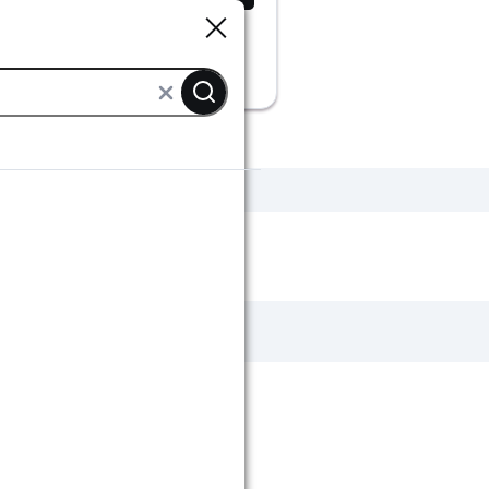
Sluiten
Sluiten
ur
Grijze muurverf