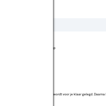
st staan. Bij Karwei kan je filteren op
ende bouwmarkten bekijken.
ad. Je betaalt online en het product wordt voor je klaar gelegd. Daarna