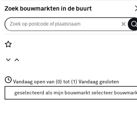
S
Zoek bouwmarkten in de buurt
Flexa Strak in de lak
Je gekozen filters:
wis filters
Rozenstraat 3
Vandaag open van {0} tot {1}
Vandaag gesloten
Kleurfamilie
Wit
3772JH Amersfoort
+31 01234567
geselecteerd als mijn bouwmarkt
selecteer bouwmar
Meer over deze bouwmarkt
Kleurfamilie
Grijs
(19)
Wit
Wit
(52)