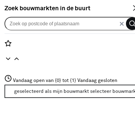
S
Zoek bouwmarkten in de buurt
Ventilatoren
Je gekozen filters:
wis filters
Rozenstraat 3
Vandaag open van {0} tot {1}
Vandaag gesloten
Type
Tafelventilator
3772JH Amersfoort
+31 01234567
geselecteerd als mijn bouwmarkt
selecteer bouwmar
Meer over deze bouwmarkt
Type
Tafelventilator
Tafelventilator
(10)
Statiefventilator
(2)